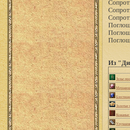
Сопрот
Сопрот
Сопрот
Поглощ
Поглощ
Поглощ
Из "Ди
Зелье пр
Мерцающ
Блестящи
Золотые 
Кожаные 
Улучшенн