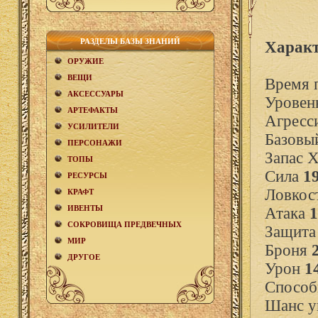
РАЗДЕЛЫ БАЗЫ ЗНАНИЙ
Характ
ОРУЖИЕ
ВЕЩИ
Время 
АКCЕСCУАРЫ
Уровен
АРТЕФАКТЫ
Агресс
УСИЛИТЕЛИ
Базовы
ПЕРСОНАЖИ
Запас 
ТОПЫ
Сила
1
РЕСУРСЫ
Ловкос
КРАФТ
ИВЕНТЫ
Атака
1
СОКРОВИЩА ПРЕДВЕЧНЫХ
Защит
МИР
Броня
ДРУГОЕ
Урон
1
Способ
Шанс у