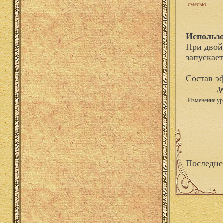
смесью
Использо
При двой
запускает
Состав э
Де
Изменение ур
Последне