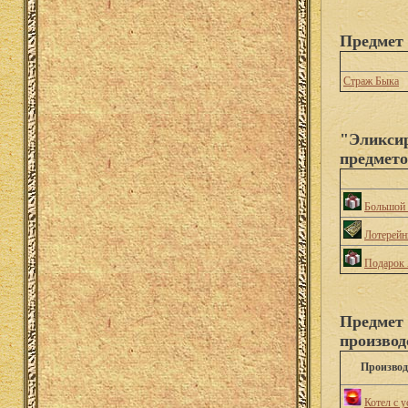
Предмет 
Страж Быка
"Эликсир
предмето
Большой 
Лотерейн
Подарок 
Предмет 
производ
Производ
Котел с 