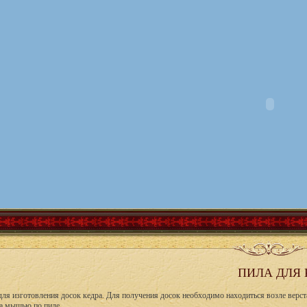
ПИЛА ДЛЯ 
для изготовления досок кедра. Для получения досок необходимо находиться возле верста
а мышью по пиле.