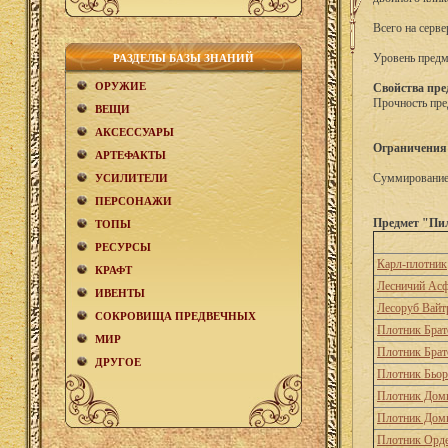
Всего на серве
Уровень предм
РАЗДЕЛЫ БАЗЫ ЗНАНИЙ
ОРУЖИЕ
Свойства пре
Прочность пре
ВЕЩИ
АКCЕСCУАРЫ
Ограничения
АРТЕФАКТЫ
Суммирование 
УСИЛИТЕЛИ
ПЕРСОНАЖИ
Предмет "Пил
ТОПЫ
РЕСУРСЫ
Карл-плотник
КРАФТ
Лесничий Ас
ИВЕНТЫ
Лесоруб Вайт
СОКРОВИЩА ПРЕДВЕЧНЫХ
Плотник Брат
МИР
Плотник Брат
ДРУГОЕ
Плотник Бьо
Плотник Дом
Плотник Дом
Плотник Орд