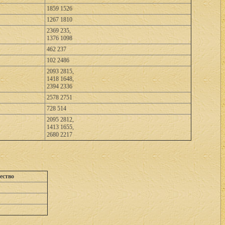
1859 1526
1267 1810
2369 235,
1376 1098
462 237
102 2486
2093 2815,
1418 1648,
2394 2336
2578 2751
728 514
2095 2812,
1413 1655,
2680 2217
ество