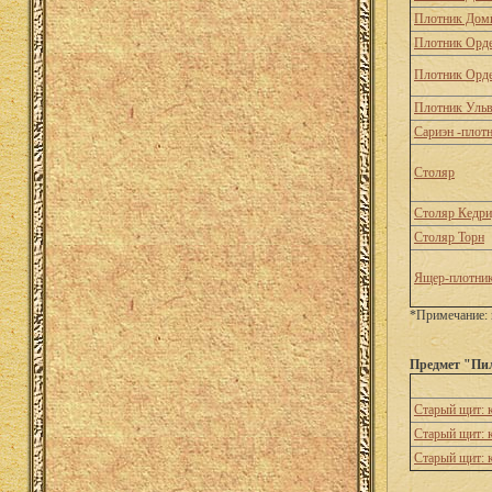
Плотник Дом
Плотник Орд
Плотник Орд
Плотник Уль
Сариэн -плот
Столяр
Столяр Кедри
Столяр Торн
Ящер-плотни
*Примечание: 
Предмет "Пил
Старый щит: 
Старый щит: 
Старый щит: 