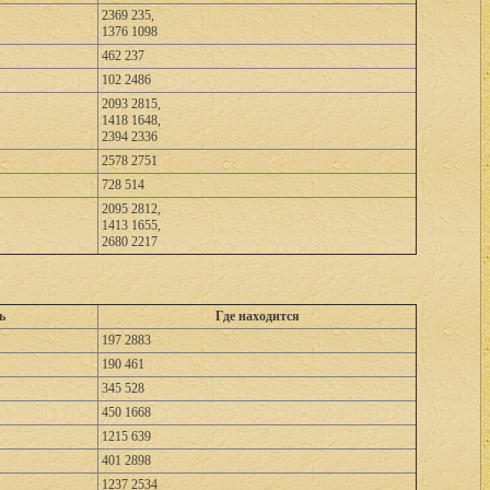
2369 235,
1376 1098
462 237
102 2486
2093 2815,
1418 1648,
2394 2336
2578 2751
728 514
2095 2812,
1413 1655,
2680 2217
ь
Где находится
197 2883
190 461
345 528
450 1668
1215 639
401 2898
1237 2534