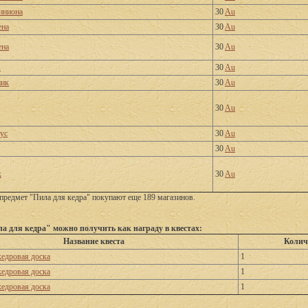
иниона
30
Au
ена
30
Au
ена
30
Au
в
30
Au
ник
30
Au
30
Au
ус
30
Au
30
Au
к
30
Au
предмет "Пила для кедра" покупают еще 189 магазинов.
а для кедра" можно получить как награду в квестах:
Название квеста
Колич
кедровая доска
1
кедровая доска
1
кедровая доска
1