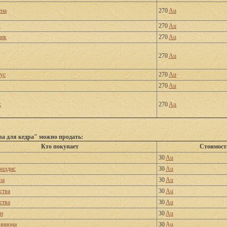
ена
270
Au
в
270
Au
ник
270
Au
270
Au
ус
270
Au
270
Au
к
270
Au
а для кедра" можно продать:
Кто покупает
Стоимост
30
Au
филдис
30
Au
ра
30
Au
ства
30
Au
ства
30
Au
рн
30
Au
иниона
30
Au