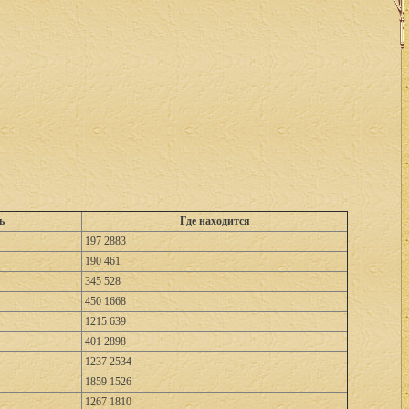
ь
Где находится
197 2883
190 461
345 528
450 1668
1215 639
401 2898
1237 2534
1859 1526
1267 1810