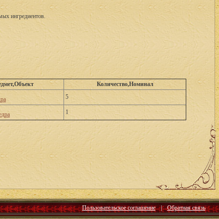
имых ингредиентов.
дмет,Объект
Количество,Номинал
5
дра
1
едра
Пользовательское соглашение
|
Обратная связь