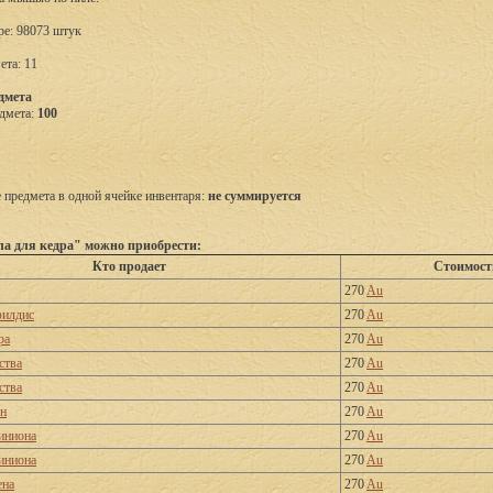
ре: 98073 штук
ета: 11
дмета
дмета:
100
предмета в одной ячейке инвентаря:
не суммируется
а для кедра" можно приобрести:
Кто продает
Стоимост
270
Au
филдис
270
Au
ра
270
Au
ства
270
Au
ства
270
Au
рн
270
Au
иниона
270
Au
иниона
270
Au
ена
270
Au