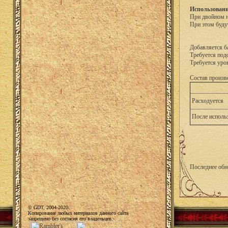
Использовани
При двойном н
При этом буду
Добавляется б
Требуется подо
Требуется уро
Состав произв
Расходуется
После исполь
Последнее обн
© GDT, 2004-2020.
Копирование любых материалов данного сайта
запрещено без согласия его владельцев.