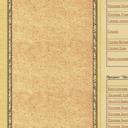
Плотник Орд
Плотник Уль
Сариэн -плот
Столяр
Столяр Кедри
Столяр Торн
Ящер-плотни
Предмет "Пил
Карл-плотник
Лесничий Ас
Лесоруб Вайт
Плотник Брат
Плотник Брат
Плотник Бьо
Плотник Дом