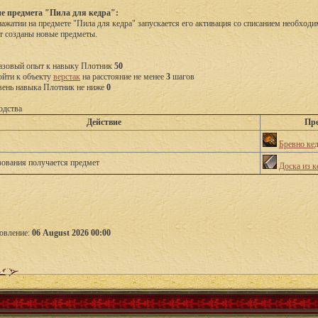
е предмета "Пила для кедра":
ажатии на предмете "Пила для кедра" запускается его активация со списанием необход
т созданы новые предметы.
азовый опыт к навыку Плотник 
50
йти к объекту 
верстак
 на расстояние не менее 
3
 шагов
вень навыка Плотник не ниже 
0
одства
Действие
Пре
Бревно ке
зования получается предмет
Доска из к
овление:
06 August 2026 00:00