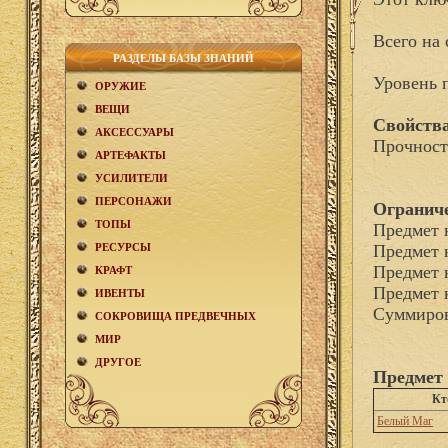
Всего на 
РАЗДЕЛЫ БАЗЫ ЗНАНИЙ
Уровень 
ОРУЖИЕ
ВЕЩИ
Свойства
АКCЕСCУАРЫ
Прочност
АРТЕФАКТЫ
УСИЛИТЕЛИ
ПЕРСОНАЖИ
Огранич
ТОПЫ
Предмет 
РЕСУРСЫ
Предмет 
Предмет 
КРАФТ
Предмет 
ИВЕНТЫ
Суммиров
СОКРОВИЩА ПРЕДВЕЧНЫХ
МИР
ДРУГОЕ
Предмет 
Кт
Белый Маг