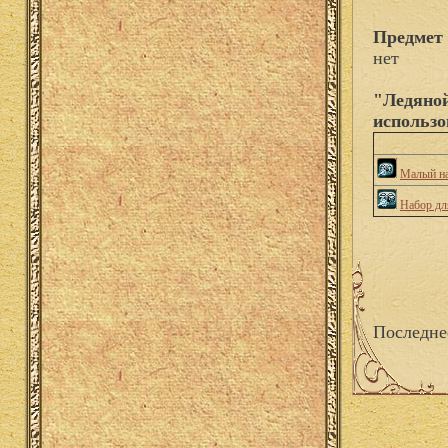
Предмет 
нет
"Ледяной
использо
Малый на
Набор дл
Последне