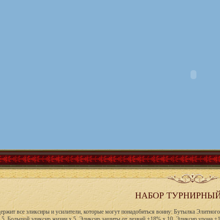
НАБОР ТУРНИРНЫЙ
держит все эликсиры и усилители, которые могут понадобиться воину: Бутылка Элитног
х 5, Большой эликсир жизни x 5, Эликсир защиты от лезвий +18% x 10, Эликсир урона +