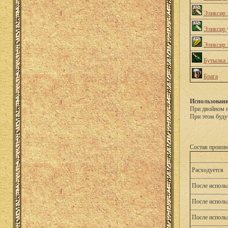
Эликсир 
Эликсир 
Эликсир 
Бутылка 
Брага
Использовани
При двойном н
При этом буду
Состав произв
Расходуется
После исполь
После исполь
После исполь