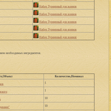
Набор Турнирный для воинов
Набор Турнирный для воинов
Набор Турнирный для воинов
Набор Турнирный для воинов
Набор Турнирный для воинов
анием необходимых ингредиентов.
ет,Объект
Количество,Номинал
1
нов
1
ского
10
м
10
дарами"