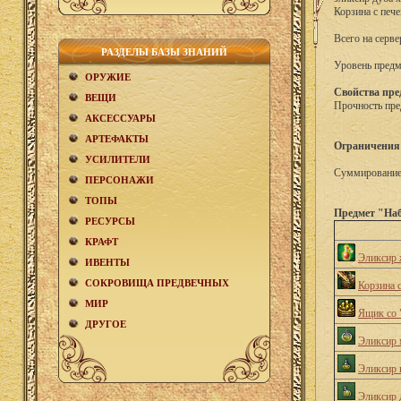
Корзина с пече
Всего на серве
РАЗДЕЛЫ БАЗЫ ЗНАНИЙ
Уровень предм
ОРУЖИЕ
Свойства пре
ВЕЩИ
Прочность пре
АКCЕСCУАРЫ
АРТЕФАКТЫ
Ограничения
УСИЛИТЕЛИ
Суммирование 
ПЕРСОНАЖИ
ТОПЫ
Предмет "Наб
РЕСУРСЫ
КРАФТ
Эликсир 
ИВЕНТЫ
СОКРОВИЩА ПРЕДВЕЧНЫХ
Корзина 
МИР
Ящик со 
ДРУГОЕ
Эликсир 
Эликсир 
Эликсир 