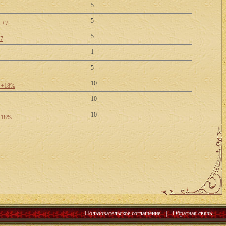
5
5
 +7
5
+7
1
5
10
й +18%
10
10
 +18%
Пользовательское соглашение
|
Обратная связь