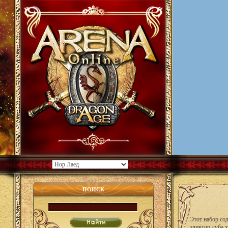
ПОИСК
Этот набор со
эликсир дуба 