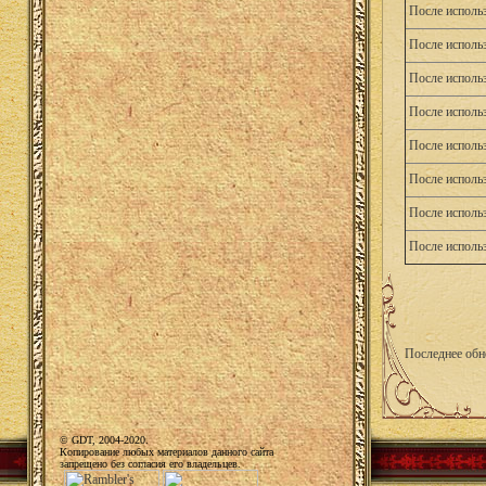
После исполь
После исполь
После исполь
После исполь
После исполь
После исполь
После исполь
После исполь
Последнее обн
© GDT, 2004-2020.
Копирование любых материалов данного сайта
запрещено без согласия его владельцев.