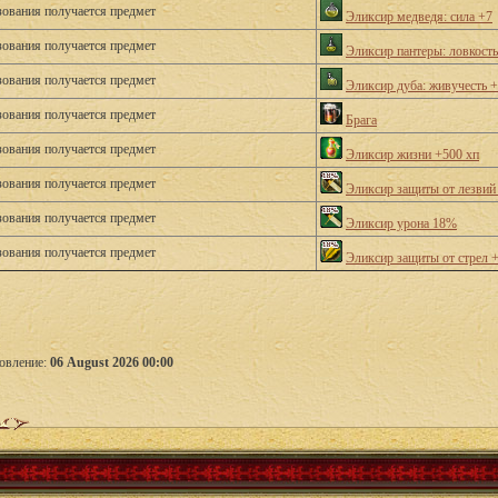
зования получается предмет
Эликсир медведя: сила +7
зования получается предмет
Эликсир пантеры: ловкость
зования получается предмет
Эликсир дуба: живучесть 
зования получается предмет
Брага
зования получается предмет
Эликсир жизни +500 хп
зования получается предмет
Эликсир защиты от лезви
зования получается предмет
Эликсир урона 18%
зования получается предмет
Эликсир защиты от стрел
овление:
06 August 2026 00:00