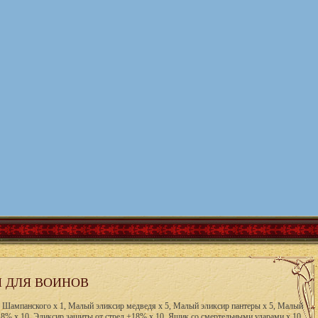
 ДЛЯ ВОИНОВ
о Шампанского х 1, Малый эликсир медведя х 5, Малый эликсир пантеры х 5, Малый
18% x 10, Эликсир защиты от стрел +18% x 10, Ящик со смертельными ударами x 10,