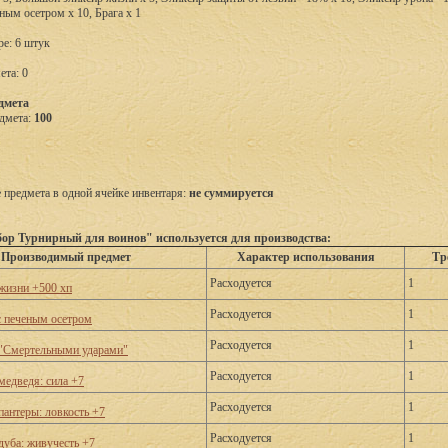
ным осетром x 10, Брага x 1
ре: 6 штук
ета: 0
дмета
дмета:
100
предмета в одной ячейке инвентаря:
не суммируется
ор Турнирный для воинов" используется для производства:
Производимый предмет
Характер использования
Тр
Расходуется
1
жизни +500 хп
Расходуется
1
с печеным осетром
Расходуется
1
"Смертельными ударами"
Расходуется
1
медведя: сила +7
Расходуется
1
пантеры: ловкость +7
Расходуется
1
дуба: живучесть +7