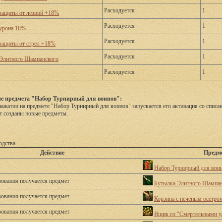
Расходуется
1
защиты от лезвий +18%
Расходуется
1
урона 18%
Расходуется
1
защиты от стрел +18%
Расходуется
1
Элитного Шампанского
Расходуется
1
е предмета "Набор Турнирный для воинов":
ажатии на предмете "Набор Турнирный для воинов" запускается его активация со спис
т созданы новые предметы.
одства
Действие
Предм
Набор Турнирный для вои
зования получается предмет
Бутылка Элитного Шампан
зования получается предмет
Корзина с печеным осетро
зования получается предмет
Ящик со "Смертельными у