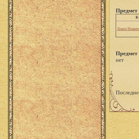
Предмет 
К
Ловец Нежит
Предмет 
нет
Последне