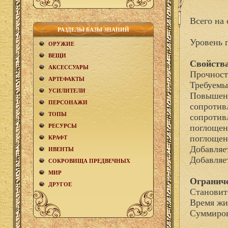
Всего на 
РАЗДЕЛЫ БАЗЫ ЗНАНИЙ
Уровень 
ОРУЖИЕ
ВЕЩИ
Свойства
АКCЕСCУАРЫ
Прочност
АРТЕФАКТЫ
Требуемы
УСИЛИТЕЛИ
Повышени
ПЕРСОНАЖИ
сопротив
ТОПЫ
сопротив
РЕСУРСЫ
поглощен
поглощен
КРАФТ
Добавля
ИВЕНТЫ
Добавляе
СОКРОВИЩА ПРЕДВЕЧНЫХ
МИР
Огранич
ДРУГОЕ
Становит
Время жи
Суммиров