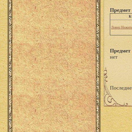
Предмет 
К
Ловец Нежит
Предмет 
нет
Последне