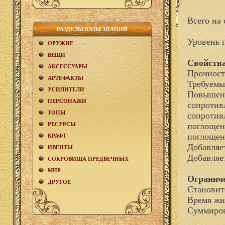
Всего на 
РАЗДЕЛЫ БАЗЫ ЗНАНИЙ
Уровень 
ОРУЖИЕ
ВЕЩИ
Свойства
АКCЕСCУАРЫ
Прочност
АРТЕФАКТЫ
Требуемы
УСИЛИТЕЛИ
Повышени
ПЕРСОНАЖИ
сопротив
ТОПЫ
сопротив
РЕСУРСЫ
поглощен
поглощен
КРАФТ
Добавля
ИВЕНТЫ
Добавляе
СОКРОВИЩА ПРЕДВЕЧНЫХ
МИР
Огранич
ДРУГОЕ
Становит
Время жи
Суммиров