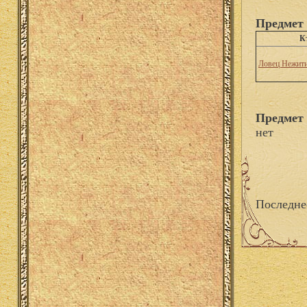
Предмет 
К
Ловец Нежит
Предмет 
нет
Последне