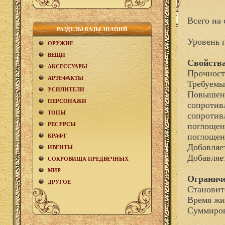
Всего на 
РАЗДЕЛЫ БАЗЫ ЗНАНИЙ
Уровень 
ОРУЖИЕ
ВЕЩИ
Свойства
АКCЕСCУАРЫ
Прочност
АРТЕФАКТЫ
Требуемы
УСИЛИТЕЛИ
Повышени
ПЕРСОНАЖИ
сопротив
ТОПЫ
сопротив
РЕСУРСЫ
поглощен
поглощен
КРАФТ
Добавля
ИВЕНТЫ
Добавляе
СОКРОВИЩА ПРЕДВЕЧНЫХ
МИР
Огранич
ДРУГОЕ
Становит
Время жи
Суммиров