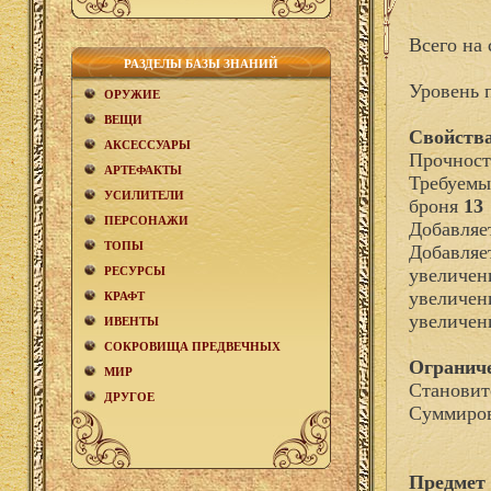
Всего на 
РАЗДЕЛЫ БАЗЫ ЗНАНИЙ
Уровень 
ОРУЖИЕ
ВЕЩИ
Свойства
АКCЕСCУАРЫ
Прочност
АРТЕФАКТЫ
Требуемы
УСИЛИТЕЛИ
броня
13
ПЕРСОНАЖИ
Добавля
ТОПЫ
Добавляе
РЕСУРСЫ
увеличен
увеличен
КРАФТ
увеличен
ИВЕНТЫ
СОКРОВИЩА ПРЕДВЕЧНЫХ
Огранич
МИР
Становит
ДРУГОЕ
Суммиров
Предмет