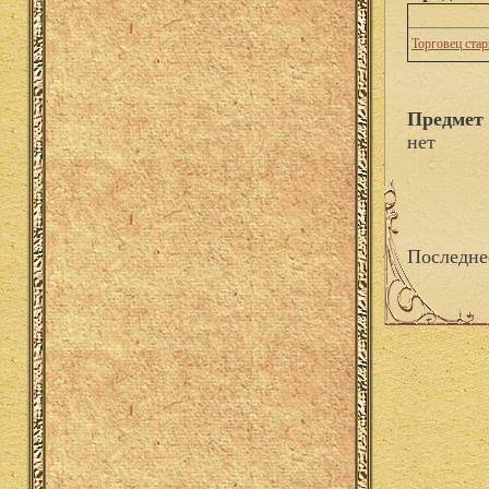
Торговец ста
Предмет
нет
Последне