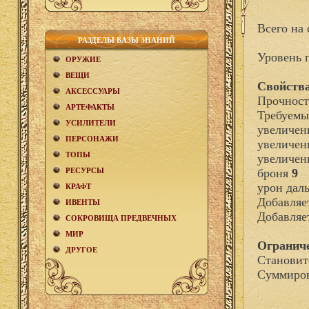
Всего на 
РАЗДЕЛЫ БАЗЫ ЗНАНИЙ
Уровень 
ОРУЖИЕ
ВЕЩИ
Свойства
АКCЕСCУАРЫ
Прочност
АРТЕФАКТЫ
Требуемы
УСИЛИТЕЛИ
увеличен
ПЕРСОНАЖИ
увеличен
ТОПЫ
увеличен
РЕСУРСЫ
броня
9
урон дал
КРАФТ
Добавля
ИВЕНТЫ
Добавляе
СОКРОВИЩА ПРЕДВЕЧНЫХ
МИР
Огранич
ДРУГОЕ
Становит
Суммиров