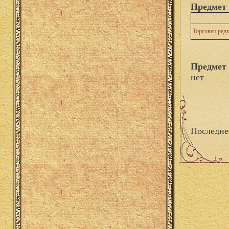
Предмет 
Торговец ред
Предмет 
нет
Последне