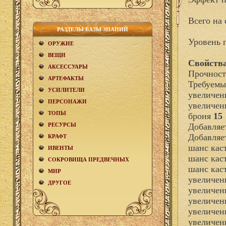
Всего на 
РАЗДЕЛЫ БАЗЫ ЗНАНИЙ
Уровень 
ОРУЖИЕ
ВЕЩИ
Свойства
АКCЕСCУАРЫ
Прочност
АРТЕФАКТЫ
Требуемы
УСИЛИТЕЛИ
увеличен
ПЕРСОНАЖИ
увеличен
ТОПЫ
броня
15
РЕСУРСЫ
Добавля
Добавляе
КРАФТ
шанс кас
ИВЕНТЫ
шанс кас
СОКРОВИЩА ПРЕДВЕЧНЫХ
шанс кас
МИР
увеличен
ДРУГОЕ
увеличен
увеличен
увеличен
увеличен