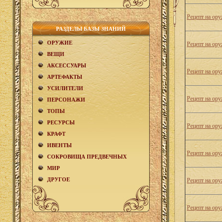
Рецепт на ор
РАЗДЕЛЫ БАЗЫ ЗНАНИЙ
ОРУЖИЕ
Рецепт на ору
ВЕЩИ
АКCЕСCУАРЫ
Рецепт на ору
АРТЕФАКТЫ
УСИЛИТЕЛИ
Рецепт на ору
ПЕРСОНАЖИ
ТОПЫ
РЕСУРСЫ
Рецепт на ору
КРАФТ
ИВЕНТЫ
Рецепт на ору
СОКРОВИЩА ПРЕДВЕЧНЫХ
МИР
ДРУГОЕ
Рецепт на ор
Рецепт на ор