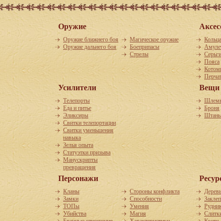
Оружие
Аксес
Оружие ближнего боя
Магическое оружие
Кольц
Оружие дальнего боя
Боеприпасы
Амуле
Стрелы
Серьг
Пояса
Котом
Перча
Усилители
Вещи
Телепорты
Шлем
Еда и питье
Броня
Эликсиры
Штан
Свитки телепортации
Свитки уменьшения
навыка
Зелья опыта
Статуэтки призыва
Манускрипты
превращения
Персонажи
Ресур
Кланы
Cтороны конфликта
Дерев
Замки
Способности
Закле
ТОПы
Умения
Рудни
Убийства
Магия
Слитк