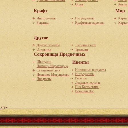
Брачные отношения
Характеристики
Кости
Опыт
Когти
Крафт
Мир
Инструменты
Ингредиенты
Карта
Рецепты
Крафтовые изделия
Карта 
Другое
Другие объекты
Эмоции в чате
Открытки
Транслит
Сокровища Предвечных
Шкатулки
Ивенты
Помощь Миротворца
Ивентовые предметы
Священная сила
Ингредиенты
Истинное Могущество
Рецепты
Предметы
Ледяные чертоги
Пик Бессмертия
Воющий Лес