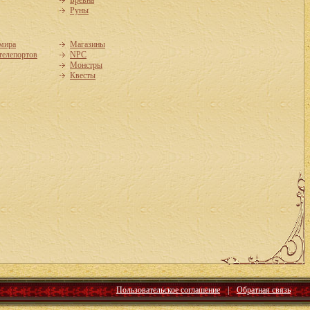
Бревна
Руны
 мира
Магазины
телепортов
NPC
Монстры
Квесты
Пользовательское соглашение
|
Обратная связь