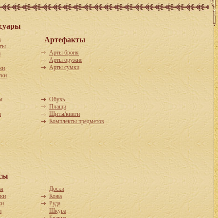
суары
а
Артефакты
ты
Арты броня
и
Арты оружие
Арты сумки
ки
тки
ы
Обувь
Плащи
ы
Щиты/книги
Комплекты предметов
сы
ья
Доски
пки
Кожа
ки
Руда
и
Шкура