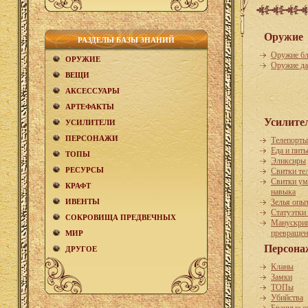
Оружие
РАЗДЕЛЫ БАЗЫ ЗНАНИЙ
Оружие бл
ОРУЖИЕ
Оружие да
ВЕЩИ
АКCЕСCУАРЫ
АРТЕФАКТЫ
Усилите
УСИЛИТЕЛИ
ПЕРСОНАЖИ
Телепорты
Еда и пить
ТОПЫ
Эликсиры
РЕСУРСЫ
Свитки те
Свитки ум
КРАФТ
навыка
ИВЕНТЫ
Зелья опы
Статуэтки
СОКРОВИЩА ПРЕДВЕЧНЫХ
Манускри
превращен
МИР
Персона
ДРУГОЕ
Кланы
Замки
ТОПы
Убийства