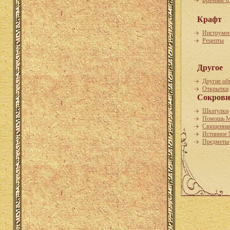
Брачные о
Крафт
Инструме
Рецепты
Другое
Другие об
Открытки
Сокрови
Шкатулки
Помощь М
Священная
Истинное
Предметы