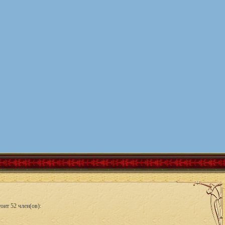
оит 52 член(ов):