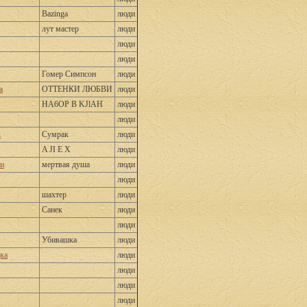
Bazinga
люди
лут мастер
люди
люди
люди
Гомер Симпсон
люди
a
ОТТЕНКИ ЛЮБВИ
люди
HA6OP B KJlAH
люди
люди
x
Сумрак
люди
A JI E X
люди
и
мертвая душа
люди
люди
шахтер
люди
Санек
люди
люди
Убивашка
люди
ка
люди
люди
люди
люди