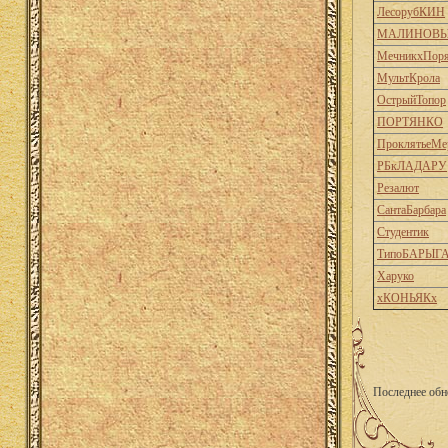
ЛесорубКИН
МАЛИНОВ
МечникхПоря
МультКрола
ОстрыйТопор
ПОРТЯНКО
ПроклятьеМе
РБкЛАДАРУ
Резалют
СантаБарбара
Студентик
ТипоБАРЫГ
Харуко
хКОНЬЯКх
Последнее обн