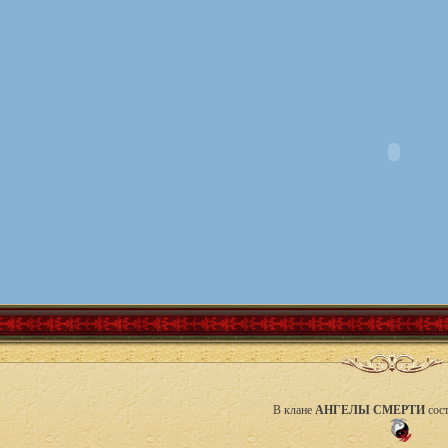
В клане
АНГЕЛЫ СМЕРТИ
сост