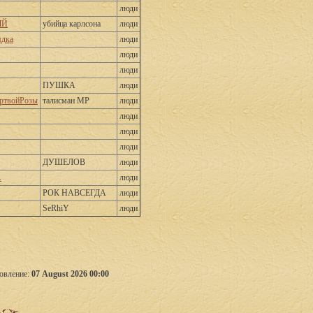
люди
ЫЙ
убийца карлсона
люди
дка
люди
люди
люди
ПУШКА
люди
ртвойРозы
талисман МР
люди
люди
люди
люди
ДУШЕЛОВ
люди
А
люди
РОК НАВСЕГДА
люди
SeRhiY
люди
овление:
07 August 2026 00:00