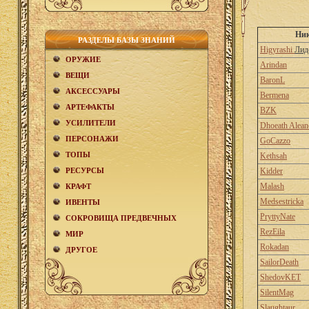
Ни
РАЗДЕЛЫ БАЗЫ ЗНАНИЙ
Higyrashi
Лид
ОРУЖИЕ
Arindan
ВЕЩИ
BaronL
АКCЕСCУАРЫ
Bermena
АРТЕФАКТЫ
BZK
УСИЛИТЕЛИ
Dhoeath Aleane
ПЕРСОНАЖИ
GoCazzo
ТОПЫ
Kethsah
РЕСУРСЫ
Kidder
Malash
КРАФТ
Medsestricka
ИВЕНТЫ
PryttyNate
СОКРОВИЩА ПРЕДВЕЧНЫХ
RezEila
МИР
Rokadan
ДРУГОЕ
SailorDeath
ShedovKET
SilentMag
Slaughtaur