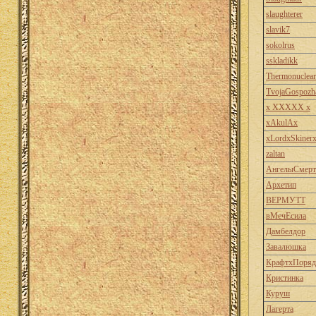
slaughterer
slavik7
sokolrus
sskladikk
Thermonuclear
TvojaGospozh
x XXXXX x
xAkulAx
xLordxSkiner
zaltan
АнгелыСмерт
Архетип
ВЕРМУТТ
вМечЕсила
Дамбелдор
Завалюшка
КрафтхПоряд
Кристинка
Куруш
Лагерта