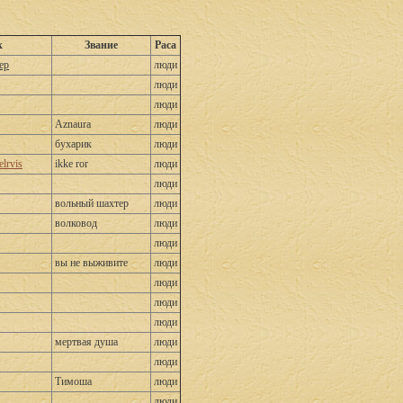
к
Звание
Раса
ер
люди
люди
люди
Aznaura
люди
бухарик
люди
lrvis
ikke ror
люди
люди
вольный шахтер
люди
волковод
люди
люди
вы не выживите
люди
люди
люди
люди
мертвая душа
люди
люди
Тимоша
люди
люди