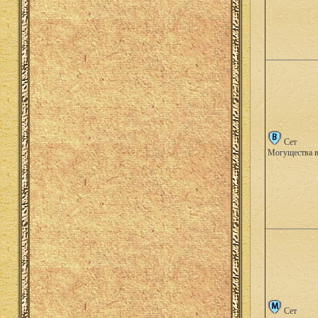
Сет
Могущества 
Сет