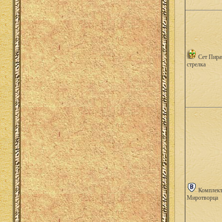
Сет Пира
стрелка
Комплек
Миротворца