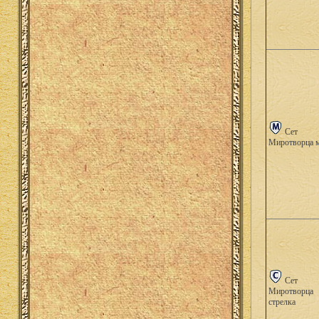
Сет
Миротворца 
Сет
Миротворца
стрелка