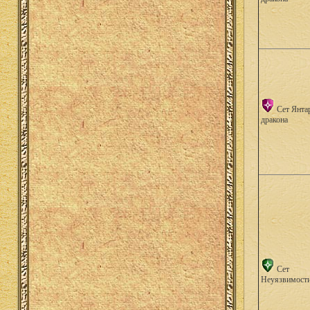
Сет Янта
дракона
Сет
Неуязвимост