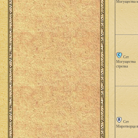
Могущества 
Сет
Могущества
стрелка
Сет
Миротворца 