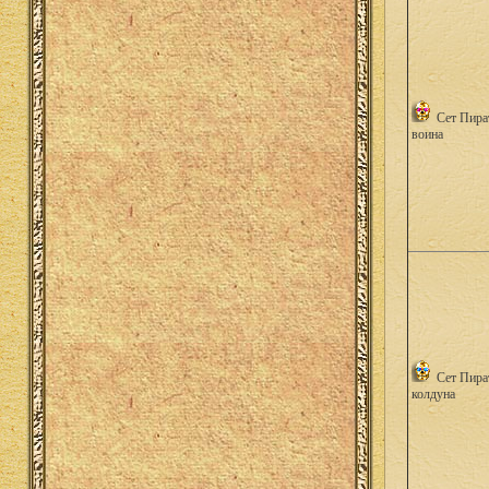
Сет Пира
воина
Сет Пира
колдуна