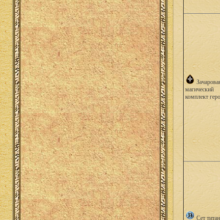
Зачарова
магический
комплект гер
Сет титан