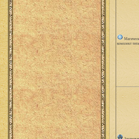
Магичес
комплект тит
Зачарова