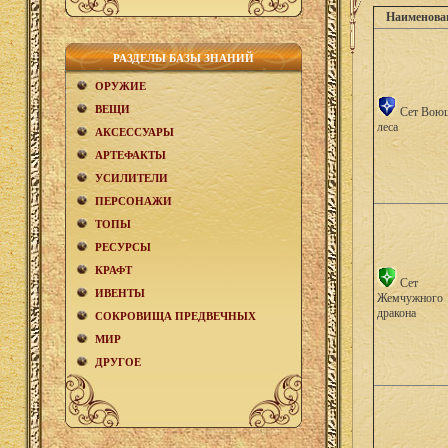
Наименова
РАЗДЕЛЫ БАЗЫ ЗНАНИЙ
ОРУЖИЕ
ВЕЩИ
Сет Вою
леса
АКCЕСCУАРЫ
АРТЕФАКТЫ
УСИЛИТЕЛИ
ПЕРСОНАЖИ
ТОПЫ
РЕСУРСЫ
КРАФТ
Сет
ИВЕНТЫ
Жемчужного
дракона
СОКРОВИЩА ПРЕДВЕЧНЫХ
МИР
ДРУГОЕ