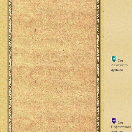
Сет
Алмазного
дракона
Сет
Нефритового
дракона