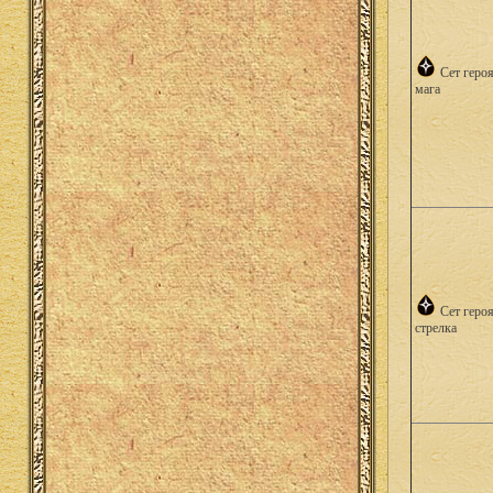
Сет геро
мага
Сет геро
стрелка