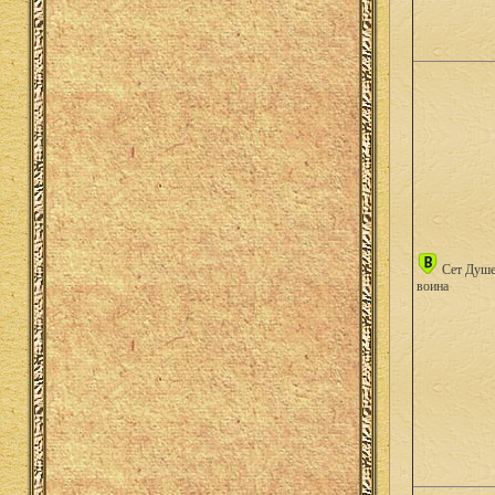
Сет Душе
воина