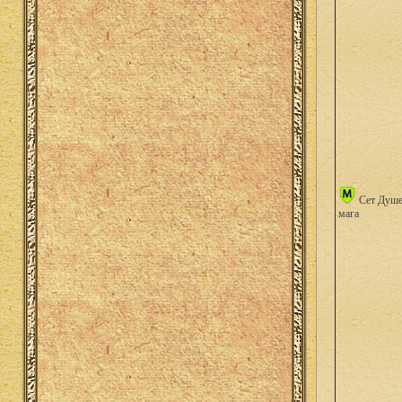
Сет Душе
мага