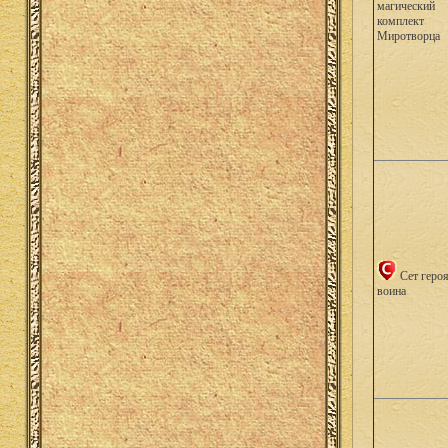
магический
комплект
Миротворца
Сет геро
воина