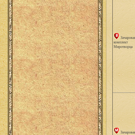
Зачарова
комплект
Миротворца
Зачарова