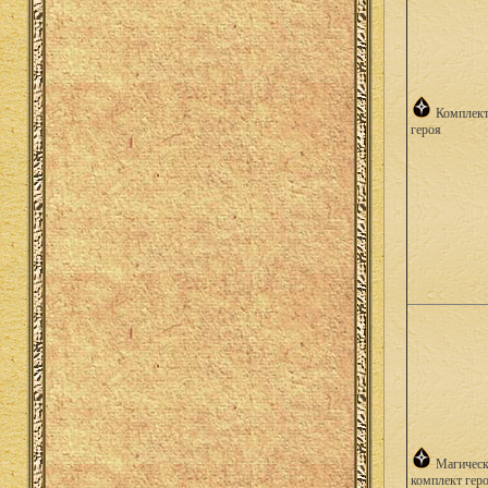
Комплек
героя
Магичес
комплект гер