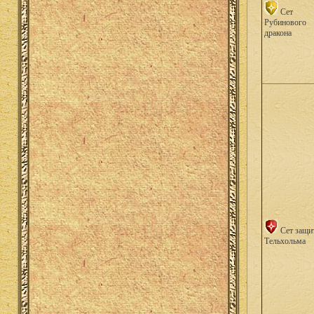
Сет
Рубинового
дракона
Сет защи
Тельхольма