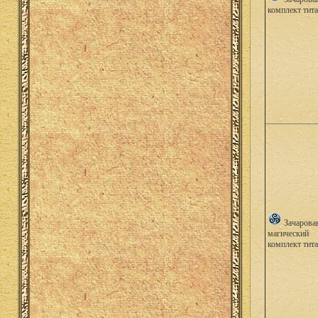
комплект тит
Зачарова
магический
комплект тит