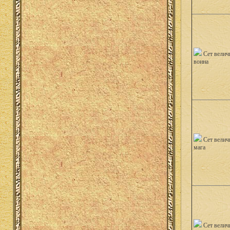
Сет велич
воина
Сет велич
мага
Сет велич