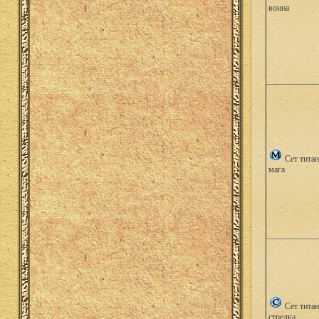
воина
Сет титан
мага
Сет титан
стрелка