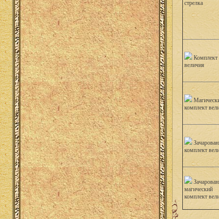
стрелка
Комплект
величия
Магическ
комплект вел
Зачарова
комплект вел
Зачарова
магический
комплект вел