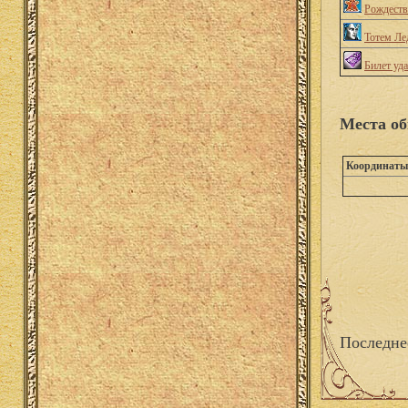
Рождеств
Тотем Ле
Билет уд
Места об
Координаты
Последне