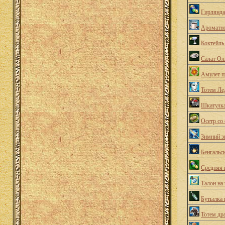
Гирлянда
Ароматно
Коктейль
Салат Ол
Амулет п
Тотем Ле
Шкатулк
Осетр со
Зимний з
Бенгальс
Средняя 
Талон на 
Бутылка 
Тотем др