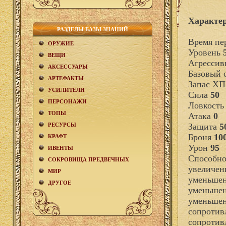
Характер
РАЗДЕЛЫ БАЗЫ ЗНАНИЙ
Время пе
ОРУЖИЕ
Уровень
ВЕЩИ
Агрессив
АКCЕСCУАРЫ
Базовый
АРТЕФАКТЫ
Запас Х
УСИЛИТЕЛИ
Сила
50
ПЕРСОНАЖИ
Ловкост
ТОПЫ
Атака
0
РЕСУРСЫ
Защита
5
Броня
10
КРАФТ
Урон
95
ИВЕНТЫ
Способно
СОКРОВИЩА ПРЕДВЕЧНЫХ
увеличен
МИР
уменьшен
ДРУГОЕ
уменьшен
уменьшен
сопротив
сопротив