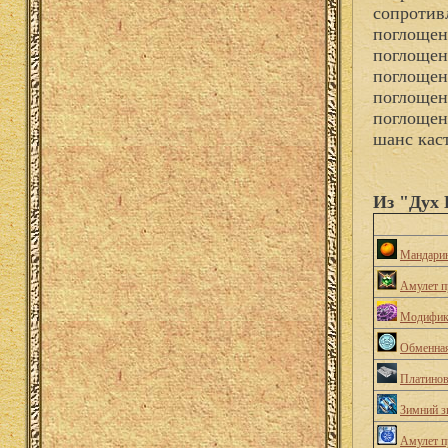
сопротив
поглощен
поглощен
поглощен
поглощен
поглощен
шанс кас
Из "Дух 
Мандари
Амулет п
Модифика
Обменная
Платино
Зимний з
Амулет п