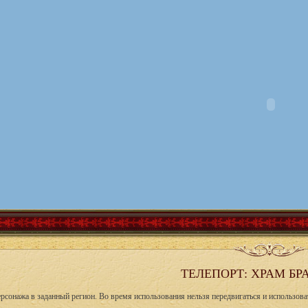
ТЕЛЕПОРТ: ХРАМ Б
рсонажа в заданный регион. Во время использования нельзя передвигаться и использова