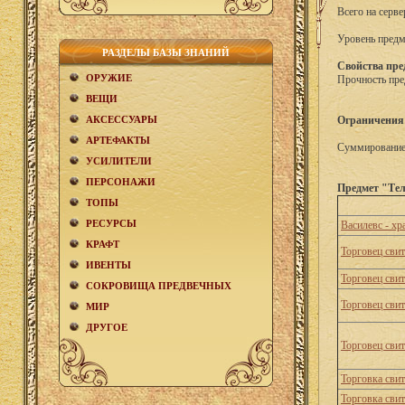
Всего на серве
Уровень предм
РАЗДЕЛЫ БАЗЫ ЗНАНИЙ
Свойства пре
ОРУЖИЕ
Прочность пре
ВЕЩИ
АКCЕСCУАРЫ
Ограничения
АРТЕФАКТЫ
Суммирование 
УСИЛИТЕЛИ
ПЕРСОНАЖИ
Предмет "Тел
ТОПЫ
РЕСУРСЫ
Василевс - х
КРАФТ
Торговец сви
ИВЕНТЫ
Торговец сви
СОКРОВИЩА ПРЕДВЕЧНЫХ
Торговец сви
МИР
ДРУГОЕ
Торговец сви
Торговка сви
Торговка сви