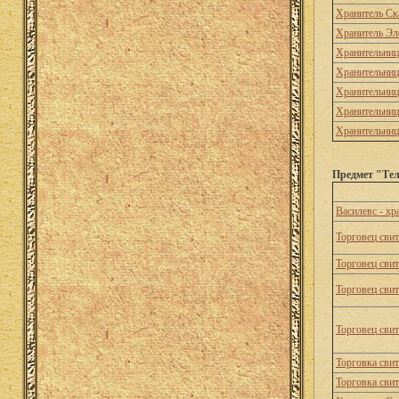
Хранитель Ск
Хранитель Эл
Хранительниц
Хранительни
Хранительниц
Хранительниц
Хранительниц
Предмет "Тел
Василевс - х
Торговец сви
Торговец сви
Торговец сви
Торговец сви
Торговка сви
Торговка сви