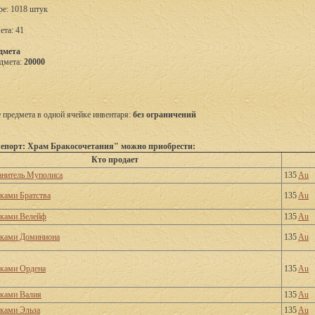
ре: 1018 штук
ета: 41
дмета
дмета:
20000
предмета в одной ячейке инвентаря:
без ограничений
епорт: Храм Бракосочетания" можно приобрести:
Кто продает
ранитель Муполиса
135
Au
тками Братства
135
Au
тками Велейф
135
Au
тками Доминиона
135
Au
тками Ордена
135
Au
тками Валия
135
Au
тками Эльза
135
Au