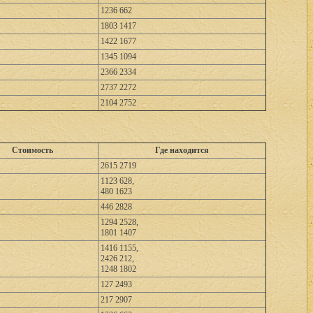
1236 662
1803 1417
1422 1677
1345 1094
2366 2334
2737 2272
2104 2752
Стоимость
Где находится
2615 2719
1123 628,
480 1623
446 2828
1294 2528,
1801 1407
1416 1155,
2426 212,
1248 1802
127 2493
217 2907