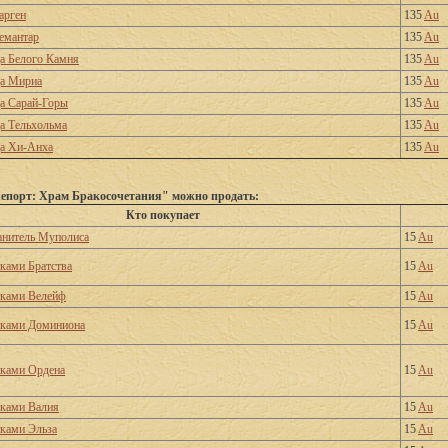
арген
135
Au
емантар
135
Au
а Белого Камня
135
Au
ца Мириа
135
Au
а Сарай-Горы
135
Au
а Тельхольма
135
Au
а Хи-Анха
135
Au
епорт: Храм Бракосочетания" можно продать:
Кто покупает
ранитель Муполиса
15
Au
тками Братства
15
Au
тками Велейф
15
Au
тками Доминиона
15
Au
тками Ордена
15
Au
тками Валия
15
Au
тками Эльза
15
Au