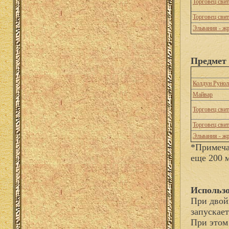
Торговец сви
Торговец сви
Эльвания - ж
Предмет 
Колдун Рунол
Майвар
Торговец сви
Торговец сви
Эльвания - ж
*Примеча
еще 200 
Использо
При двой
запускае
При этом