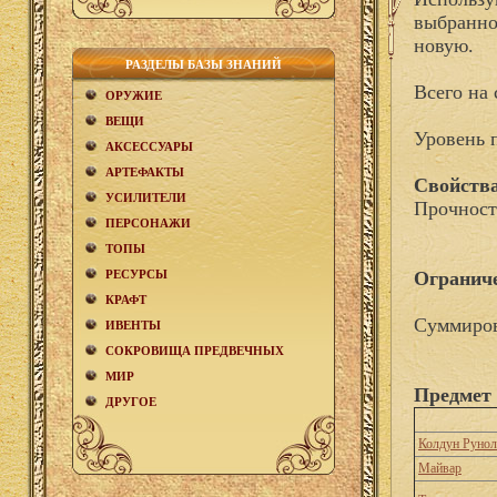
выбранном
новую.
РАЗДЕЛЫ БАЗЫ ЗНАНИЙ
Всего на 
ОРУЖИЕ
ВЕЩИ
Уровень 
АКCЕСCУАРЫ
АРТЕФАКТЫ
Свойства
УСИЛИТЕЛИ
Прочност
ПЕРСОНАЖИ
ТОПЫ
РЕСУРСЫ
Огранич
КРАФТ
Суммиров
ИВЕНТЫ
СОКРОВИЩА ПРЕДВЕЧНЫХ
МИР
Предмет 
ДРУГОЕ
Колдун Рунол
Майвар