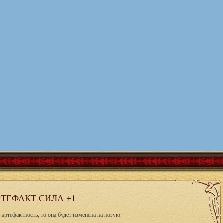
РТЕФАКТ СИЛА +1
артефактность, то она будет изменена на новую.