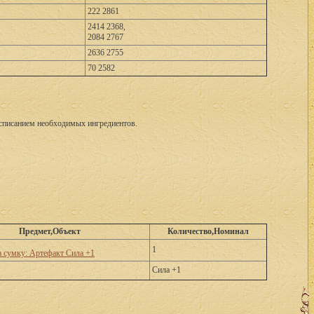
222 2861
2414 2368,
2084 2767
2636 2755
70 2582
 списанием необходимых ингредиентов.
Предмет,Объект
Количество,Номинал
1
а сумку: Артефакт Сила +1
Сила +1