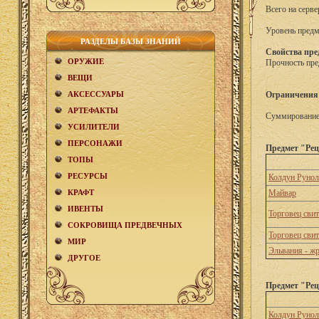
Всего на серве
Уровень предм
РАЗДЕЛЫ БАЗЫ ЗНАНИЙ
Свойства пре
ОРУЖИЕ
Прочность пре
ВЕЩИ
АКCЕСCУАРЫ
Ограничения
АРТЕФАКТЫ
Суммирование 
УСИЛИТЕЛИ
ПЕРСОНАЖИ
Предмет "Рец
ТОПЫ
РЕСУРСЫ
Колдун Рунол
КРАФТ
Майвар
ИВЕНТЫ
Торговец сви
СОКРОВИЩА ПРЕДВЕЧНЫХ
Торговец сви
МИР
Эльвания - ж
ДРУГОЕ
Предмет "Рец
Колдун Рунол