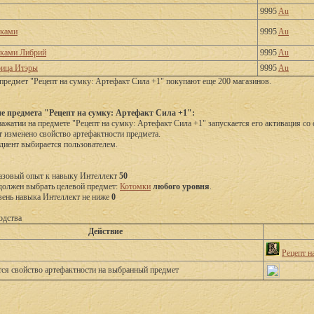
9995
Au
тками
9995
Au
тками Либрий
9995
Au
рица Итэры
9995
Au
предмет "Рецепт на сумку: Артефакт Сила +1" покупают еще 200 магазинов.
е предмета "Рецепт на сумку: Артефакт Сила +1":
ажатии на предмете "Рецепт на сумку: Артефакт Сила +1" запускается его активация со
т изменено свойство артефактности предмета.
диент выбирается пользователем.
азовый опыт к навыку Интеллект 
50
должен выбрать целевой предмет: 
Котомки
любого уровня
.
вень навыка Интеллект не ниже 
0
одства
Действие
Рецепт н
тся свойство артефактности на выбранный предмет