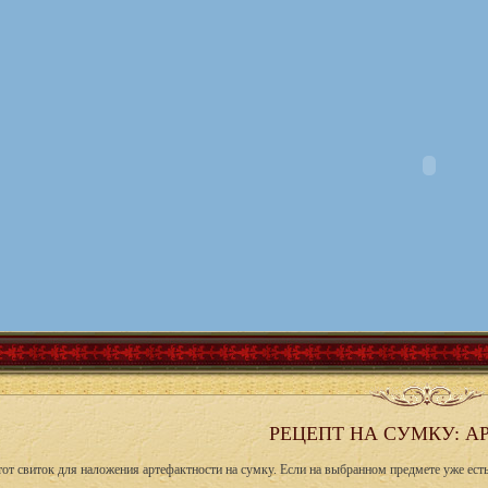
РЕЦЕПТ НА СУМКУ: А
от свиток для наложения артефактности на сумку. Если на выбранном предмете уже есть 