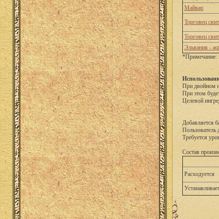
Майвар
Торговец сви
Торговец сви
Эльвания - ж
*Примечание: 
Использовани
При двойном н
При этом буде
Целевой ингре
Добавляется б
Пользователь 
Требуется уро
Состав произв
Расходуется
Устанавливае