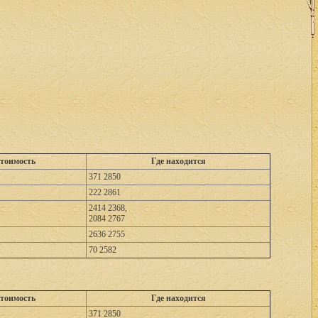
тоимость
Где находится
371 2850
222 2861
2414 2368,
2084 2767
2636 2755
70 2582
тоимость
Где находится
371 2850