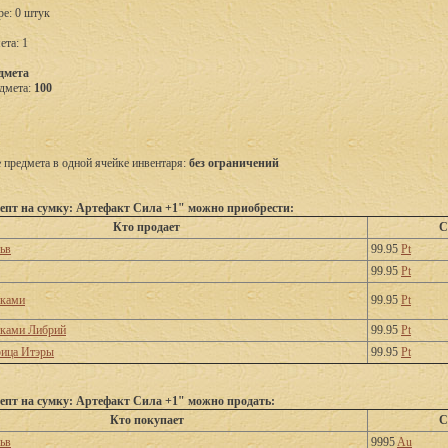
ре: 0 штук
ета: 1
дмета
дмета:
100
предмета в одной ячейке инвентаря:
без ограничений
епт на сумку: Артефакт Сила +1" можно приобрести:
Кто продает
С
ьв
99.95
Pt
99.95
Pt
тками
99.95
Pt
тками Либрий
99.95
Pt
рица Итэры
99.95
Pt
епт на сумку: Артефакт Сила +1" можно продать:
Кто покупает
С
ьв
9995
Au