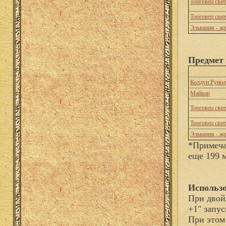
Торговец сви
Торговец сви
Эльвания - ж
Предмет 
Колдун Рунол
Майвар
Торговец сви
Торговец сви
Эльвания - ж
*Примеча
еще 199 
Использо
При двой
+1" запу
При этом