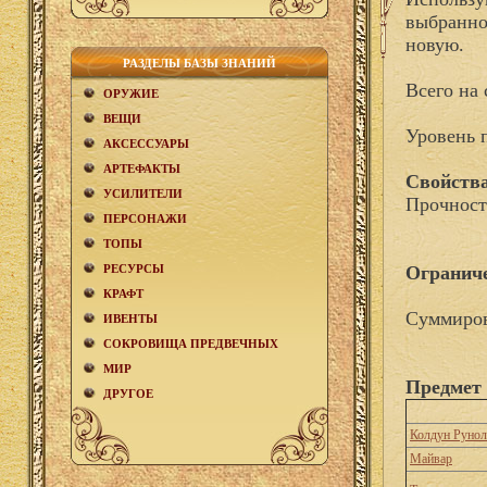
выбранном
новую.
РАЗДЕЛЫ БАЗЫ ЗНАНИЙ
Всего на 
ОРУЖИЕ
ВЕЩИ
Уровень 
АКCЕСCУАРЫ
АРТЕФАКТЫ
Свойства
УСИЛИТЕЛИ
Прочност
ПЕРСОНАЖИ
ТОПЫ
РЕСУРСЫ
Огранич
КРАФТ
Суммиров
ИВЕНТЫ
СОКРОВИЩА ПРЕДВЕЧНЫХ
МИР
Предмет 
ДРУГОЕ
Колдун Рунол
Майвар