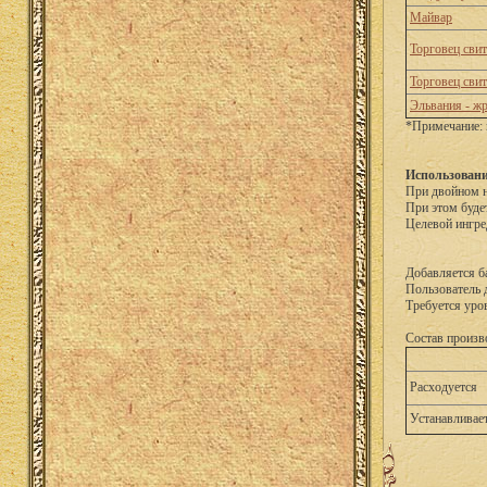
Майвар
Торговец сви
Торговец сви
Эльвания - ж
*Примечание: 
Использовани
При двойном н
При этом буде
Целевой ингре
Добавляется б
Пользователь 
Требуется уро
Состав произв
Расходуется
Устанавливае