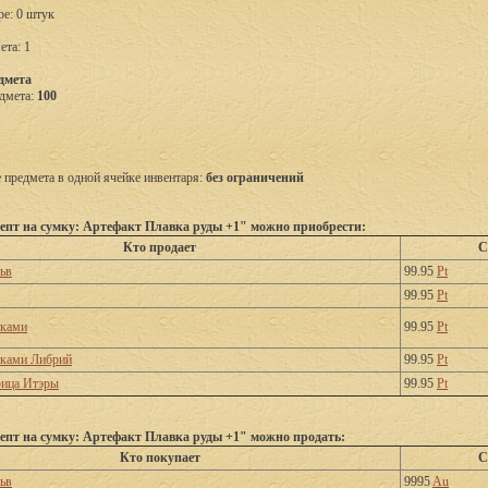
ре: 0 штук
ета: 1
дмета
дмета:
100
предмета в одной ячейке инвентаря:
без ограничений
епт на сумку: Артефакт Плавка руды +1" можно приобрести:
Кто продает
С
ьв
99.95
Pt
99.95
Pt
тками
99.95
Pt
тками Либрий
99.95
Pt
рица Итэры
99.95
Pt
епт на сумку: Артефакт Плавка руды +1" можно продать:
Кто покупает
С
ьв
9995
Au