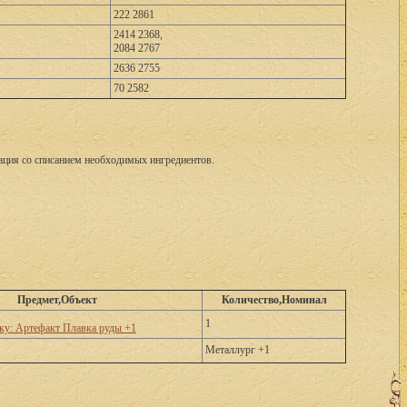
222 2861
2414 2368,
2084 2767
2636 2755
70 2582
вация со списанием необходимых ингредиентов.
Предмет,Объект
Количество,Номинал
1
мку: Артефакт Плавка руды +1
Металлург +1