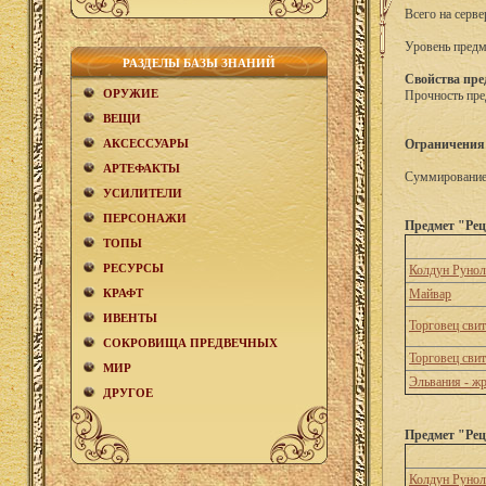
Всего на серве
Уровень предм
РАЗДЕЛЫ БАЗЫ ЗНАНИЙ
Свойства пре
ОРУЖИЕ
Прочность пре
ВЕЩИ
АКCЕСCУАРЫ
Ограничения
АРТЕФАКТЫ
Суммирование 
УСИЛИТЕЛИ
ПЕРСОНАЖИ
Предмет "Рец
ТОПЫ
РЕСУРСЫ
Колдун Рунол
КРАФТ
Майвар
ИВЕНТЫ
Торговец сви
СОКРОВИЩА ПРЕДВЕЧНЫХ
Торговец сви
МИР
Эльвания - ж
ДРУГОЕ
Предмет "Рец
Колдун Рунол