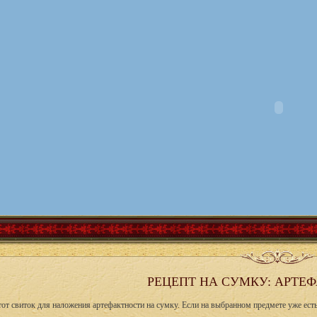
РЕЦЕПТ НА СУМКУ: АРТЕФ
от свиток для наложения артефактности на сумку. Если на выбранном предмете уже есть 