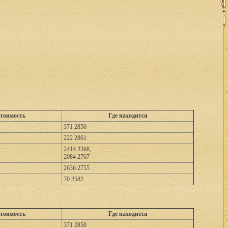
тоимость
Где находится
371 2850
222 2861
2414 2368,
2084 2767
2636 2755
70 2582
тоимость
Где находится
371 2850