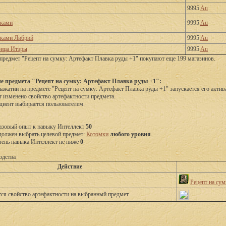
9995
Au
тками
9995
Au
тками Либрий
9995
Au
рица Итэры
9995
Au
предмет "Рецепт на сумку: Артефакт Плавка руды +1" покупают еще 199 магазинов.
е предмета "Рецепт на сумку: Артефакт Плавка руды +1":
ажатии на предмете "Рецепт на сумку: Артефакт Плавка руды +1" запускается его акти
т изменено свойство артефактности предмета.
диент выбирается пользователем.
азовый опыт к навыку Интеллект 
50
должен выбрать целевой предмет: 
Котомки
любого уровня
.
вень навыка Интеллект не ниже 
0
одства
Действие
Рецепт на су
тся свойство артефактности на выбранный предмет