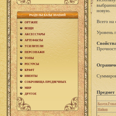
выбранном
новую.
РАЗДЕЛЫ БАЗЫ ЗНАНИЙ
Всего на 
ОРУЖИЕ
ВЕЩИ
Уровень 
АКCЕСCУАРЫ
АРТЕФАКТЫ
Свойства
УСИЛИТЕЛИ
Прочност
ПЕРСОНАЖИ
ТОПЫ
РЕСУРСЫ
Огранич
КРАФТ
Суммиров
ИВЕНТЫ
СОКРОВИЩА ПРЕДВЕЧНЫХ
МИР
Предмет 
ДРУГОЕ
Колдун Рунол
Майвар