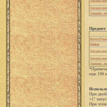
Торговец сви
Торговец сви
Эльвания - ж
Предмет 
Колдун Рунол
Майвар
Торговец сви
Торговец сви
Эльвания - ж
*Примеча
еще 199 
Использо
При двой
+1" запу
При этом