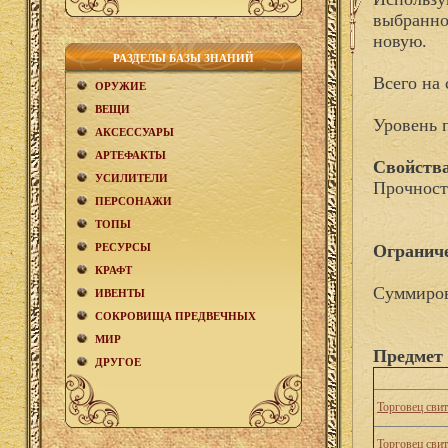
выбранном
новую.
РАЗДЕЛЫ БАЗЫ ЗНАНИЙ
Всего на 
ОРУЖИЕ
ВЕЩИ
Уровень 
АКCЕСCУАРЫ
АРТЕФАКТЫ
Свойства
УСИЛИТЕЛИ
Прочност
ПЕРСОНАЖИ
ТОПЫ
РЕСУРСЫ
Огранич
КРАФТ
Суммиров
ИВЕНТЫ
СОКРОВИЩА ПРЕДВЕЧНЫХ
МИР
Предмет 
ДРУГОЕ
Торговец сви
Торговец сви