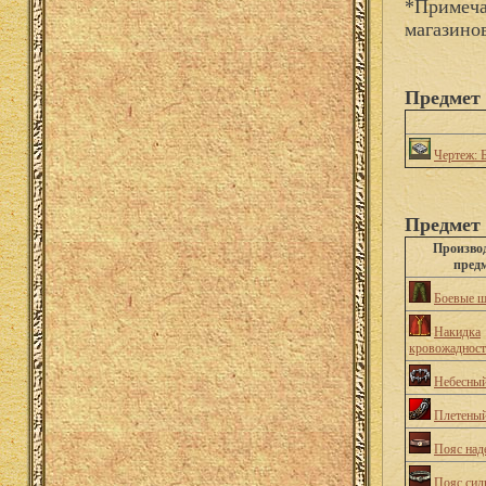
*Примеча
магазино
Предмет 
Чертеж: 
Предмет 
Произво
пред
Боевые 
Накидка
кровожаднос
Небесный
Плетеный
Пояс на
Пояс сил