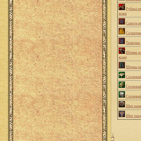
Рубаха и
кожи
Сапоги и
Солнечн
Тяжелые 
Штаны из
кожи
Штаны н
Сосновый
Сосновый
Сосновы
Щит варв
Щит рыц