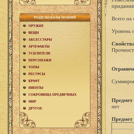
придания
РАЗДЕЛЫ БАЗЫ ЗНАНИЙ
Всего на 
ОРУЖИЕ
Уровень 
ВЕЩИ
АКCЕСCУАРЫ
Свойства
АРТЕФАКТЫ
Прочност
УСИЛИТЕЛИ
ПЕРСОНАЖИ
ТОПЫ
Огранич
РЕСУРСЫ
Суммиров
КРАФТ
ИВЕНТЫ
СОКРОВИЩА ПРЕДВЕЧНЫХ
Предмет 
МИР
нет
ДРУГОЕ
Предмет 