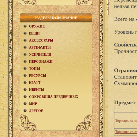
нельзя пе
РАЗДЕЛЫ БАЗЫ ЗНАНИЙ
Всего на 
ОРУЖИЕ
Уровень 
ВЕЩИ
АКCЕСCУАРЫ
Свойства
АРТЕФАКТЫ
Прочност
УСИЛИТЕЛИ
ПЕРСОНАЖИ
ТОПЫ
Огранич
РЕСУРСЫ
Становит
Суммиров
КРАФТ
ИВЕНТЫ
СОКРОВИЩА ПРЕДВЕЧНЫХ
Предмет 
МИР
ДРУГОЕ
Торговец сви
Торговка сви