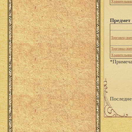
Хранительни
Предмет 
Торговец сви
Торговка сви
Хранительни
*Примеча
Последне