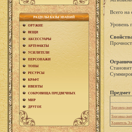
Всего на 
РАЗДЕЛЫ БАЗЫ ЗНАНИЙ
Уровень 
ОРУЖИЕ
ВЕЩИ
Свойства
АКCЕСCУАРЫ
Прочност
АРТЕФАКТЫ
УСИЛИТЕЛИ
ПЕРСОНАЖИ
Огранич
ТОПЫ
Становит
РЕСУРСЫ
Суммиров
КРАФТ
ИВЕНТЫ
Предмет 
СОКРОВИЩА ПРЕДВЕЧНЫХ
МИР
ДРУГОЕ
Торговец сви
Торговка сви
Хранитель Эл