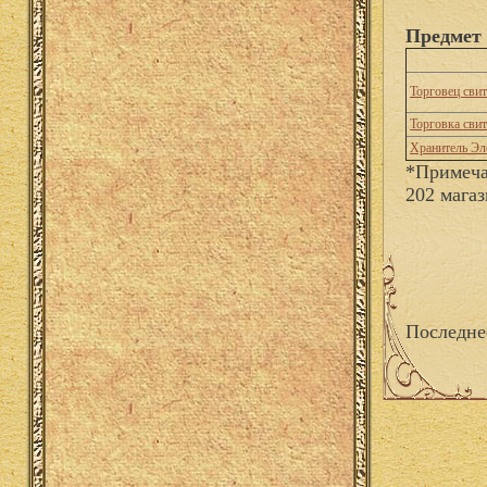
Предмет 
Торговец сви
Торговка сви
Хранитель Эл
*Примеча
202 магаз
Последне