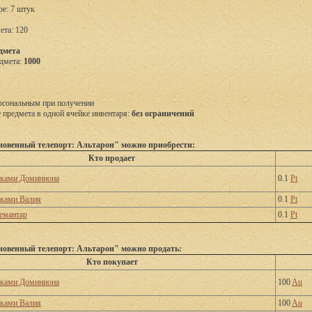
ре: 7 штук
ета: 120
дмета
дмета:
1000
рсональным при получении
предмета в одной ячейке инвентаря:
без ограничений
овенный телепорт: Альтарон" можно приобрести:
Кто продает
тками Доминиона
0.1
Pt
тками Валия
0.1
Pt
емантар
0.1
Pt
овенный телепорт: Альтарон" можно продать:
Кто покупает
тками Доминиона
100
Au
тками Валия
100
Au