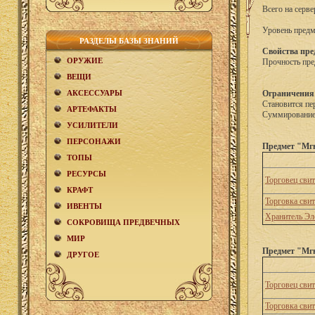
Всего на серве
Уровень предм
РАЗДЕЛЫ БАЗЫ ЗНАНИЙ
Свойства пре
ОРУЖИЕ
Прочность пре
ВЕЩИ
АКCЕСCУАРЫ
Ограничения
Становится пе
АРТЕФАКТЫ
Суммирование 
УСИЛИТЕЛИ
ПЕРСОНАЖИ
Предмет "Мгн
ТОПЫ
РЕСУРСЫ
Торговец сви
КРАФТ
Торговка сви
ИВЕНТЫ
Хранитель Эл
СОКРОВИЩА ПРЕДВЕЧНЫХ
МИР
Предмет "Мгн
ДРУГОЕ
Торговец сви
Торговка сви