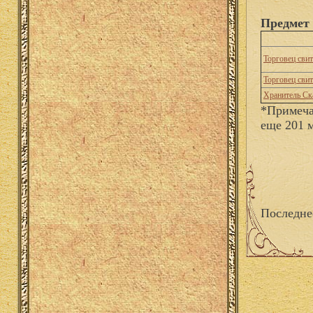
Предмет 
Торговец сви
Торговец сви
Хранитель Ск
*Примеча
еще 201 
Последне