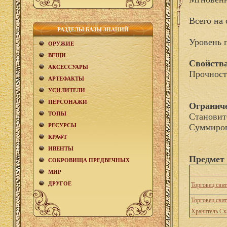
Всего на 
РАЗДЕЛЫ БАЗЫ ЗНАНИЙ
Уровень 
ОРУЖИЕ
ВЕЩИ
Свойства
АКCЕСCУАРЫ
Прочност
АРТЕФАКТЫ
УСИЛИТЕЛИ
ПЕРСОНАЖИ
Огранич
ТОПЫ
Становит
РЕСУРСЫ
Суммиров
КРАФТ
ИВЕНТЫ
Предмет 
СОКРОВИЩА ПРЕДВЕЧНЫХ
МИР
ДРУГОЕ
Торговец сви
Торговец сви
Хранитель Ск