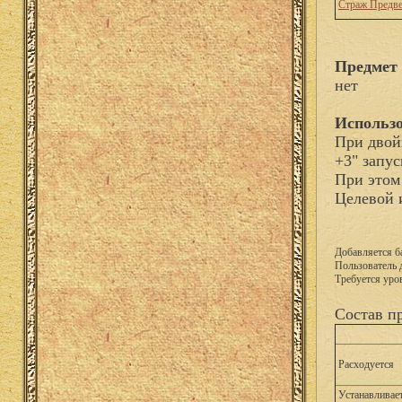
Страж Предв
Предмет 
нет
Использо
При двой
+3" запу
При этом
Целевой 
Добавляется б
Пользователь 
Требуется уро
Состав п
Расходуется
Устанавливает