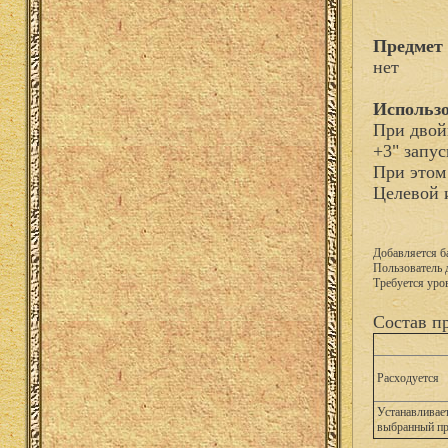
Предмет 
нет
Использо
При двой
+3" запу
При этом
Целевой 
Добавляется б
Пользователь 
Требуется уро
Состав п
Расходуется
Устанавливает
выбранный п