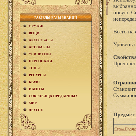
выбранном
новую. С
РАЗДЕЛЫ БАЗЫ ЗНАНИЙ
непереда
ОРУЖИЕ
Всего на 
ВЕЩИ
АКCЕСCУАРЫ
Уровень 
АРТЕФАКТЫ
УСИЛИТЕЛИ
Свойства
ПЕРСОНАЖИ
Прочност
ТОПЫ
РЕСУРСЫ
Огранич
КРАФТ
Становит
ИВЕНТЫ
Суммиров
СОКРОВИЩА ПРЕДВЕЧНЫХ
МИР
ДРУГОЕ
Предмет 
Страж Предв