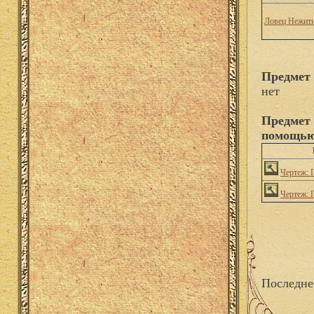
Ловец Нежит
Предмет
нет
Предмет
помощью
Чертеж: 
Чертеж: 
Последне