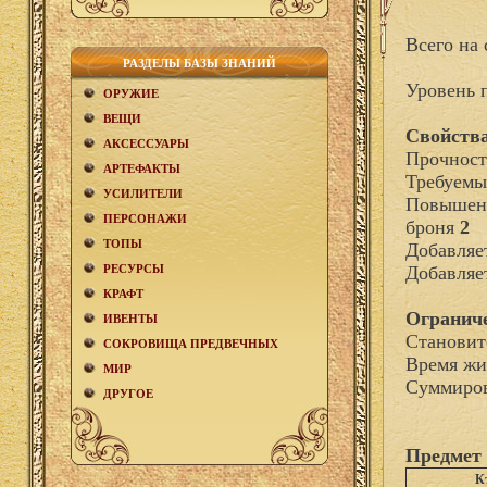
Всего на 
РАЗДЕЛЫ БАЗЫ ЗНАНИЙ
Уровень 
ОРУЖИЕ
ВЕЩИ
Свойства
АКCЕСCУАРЫ
Прочност
АРТЕФАКТЫ
Требуемы
УСИЛИТЕЛИ
Повышени
ПЕРСОНАЖИ
броня
2
ТОПЫ
Добавля
РЕСУРСЫ
Добавляе
КРАФТ
Огранич
ИВЕНТЫ
Становит
СОКРОВИЩА ПРЕДВЕЧНЫХ
Время жи
МИР
Суммиров
ДРУГОЕ
Предмет 
К