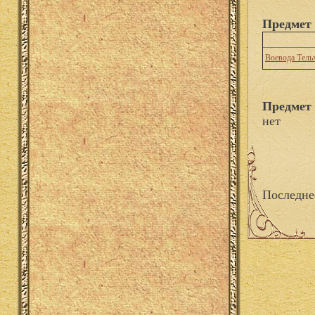
Предмет 
Воевода Тель
Предмет 
нет
Последне