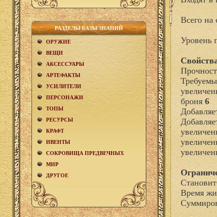
Всего на 
РАЗДЕЛЫ БАЗЫ ЗНАНИЙ
Уровень 
ОРУЖИЕ
ВЕЩИ
Свойства
АКCЕСCУАРЫ
Прочност
АРТЕФАКТЫ
Требуемы
УСИЛИТЕЛИ
увеличен
ПЕРСОНАЖИ
броня
6
ТОПЫ
Добавля
РЕСУРСЫ
Добавляе
увеличен
КРАФТ
увеличен
ИВЕНТЫ
увеличен
СОКРОВИЩА ПРЕДВЕЧНЫХ
МИР
Огранич
ДРУГОЕ
Становит
Время жи
Суммиров