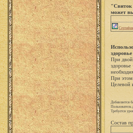
"Свиток 
может вы
Сертифик
Использо
здоровье
При двой
здоровье 
необходи
При этом
Целевой 
Добавляется б
Пользователь 
Требуется уро
Состав п