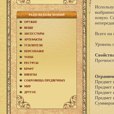
Использу
выбранном
РАЗДЕЛЫ БАЗЫ ЗНАНИЙ
новую. С
ОРУЖИЕ
непереда
ВЕЩИ
Всего на 
АКCЕСCУАРЫ
АРТЕФАКТЫ
Уровень 
УСИЛИТЕЛИ
ПЕРСОНАЖИ
Свойства
ТОПЫ
Прочност
РЕСУРСЫ
КРАФТ
ИВЕНТЫ
Огранич
СОКРОВИЩА ПРЕДВЕЧНЫХ
Предмет 
Предмет 
МИР
Предмет 
ДРУГОЕ
Предмет 
Суммиров