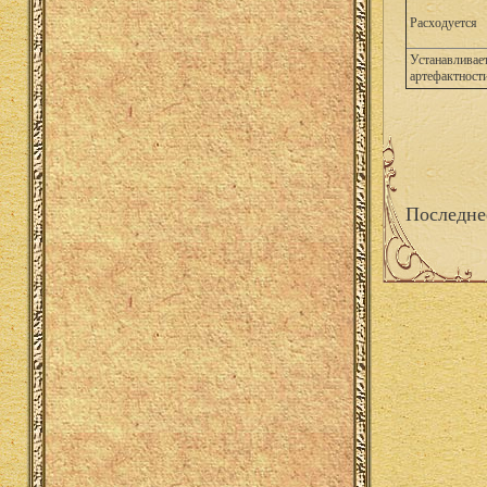
Расходуется
Устанавливае
артефактност
Последне