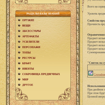
Всего на серве
Уровень предм
РАЗДЕЛЫ БАЗЫ ЗНАНИЙ
ОРУЖИЕ
Свойства пре
Прочность пре
ВЕЩИ
АКCЕСCУАРЫ
Ограничения
АРТЕФАКТЫ
Предмет нелья
Предмет нельз
УСИЛИТЕЛИ
Предмет нельз
ПЕРСОНАЖИ
Предмет нельз
Суммирование 
ТОПЫ
РЕСУРСЫ
"Свиток на с
КРАФТ
ИВЕНТЫ
СОКРОВИЩА ПРЕДВЕЧНЫХ
Сертифик
МИР
ДРУГОЕ
Использовани
При двойном н
При этом буде
Целевой ингре