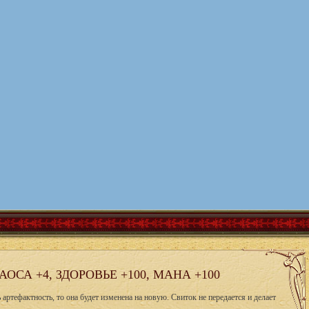
СА +4, ЗДОРОВЬЕ +100, МАНА +100
артефактность, то она будет изменена на новую. Свиток не передается и делает