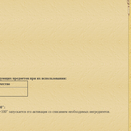
едующих предметов при их использовании:
чество
00":
+100" запускается его активация со списанием необходимых ингредиентов.