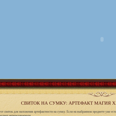
СВИТОК НА СУМКУ: АРТЕФАКТ МАГИЯ ХАО
от свиток для наложения артефактности на сумку. Если на выбранном предмете уже есть 
редмет непередаваемым.