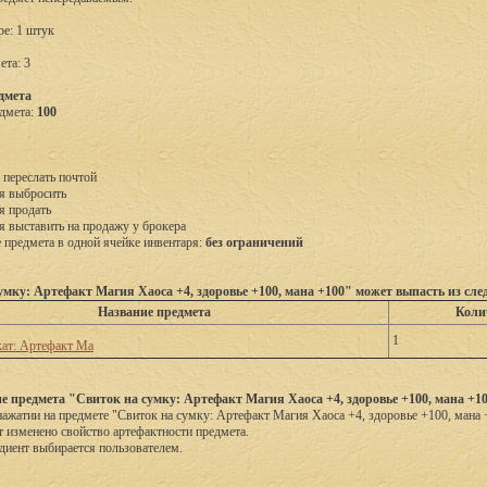
ре: 1 штук
ета: 3
дмета
дмета:
100
 переслать почтой
я выбросить
я продать
я выставить на продажу у брокера
предмета в одной ячейке инвентаря:
без ограничений
умку: Артефакт Магия Хаоса +4, здоровье +100, мана +100" может выпасть из сл
Название предмета
Коли
1
ат: Артефакт Ма
е предмета "Свиток на сумку: Артефакт Магия Хаоса +4, здоровье +100, мана +1
ажатии на предмете "Свиток на сумку: Артефакт Магия Хаоса +4, здоровье +100, мана 
т изменено свойство артефактности предмета.
диент выбирается пользователем.