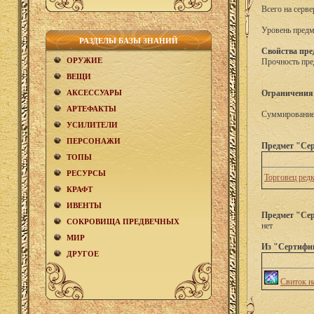
Всего на серве
Уровень предм
РАЗДЕЛЫ БАЗЫ ЗНАНИЙ
Свойства пре
ОРУЖИЕ
Прочность пре
ВЕЩИ
АКCЕСCУАРЫ
Ограничения
АРТЕФАКТЫ
Суммирование 
УСИЛИТЕЛИ
ПЕРСОНАЖИ
Предмет "Сер
ТОПЫ
РЕСУРСЫ
Торговец ред
КРАФТ
ИВЕНТЫ
Предмет "Сер
СОКРОВИЩА ПРЕДВЕЧНЫХ
нет
МИР
Из "Сертифик
ДРУГОЕ
Свиток н