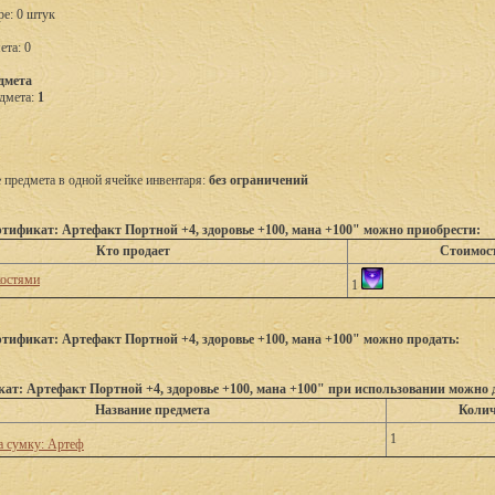
ре: 0 штук
ета: 0
дмета
дмета:
1
предмета в одной ячейке инвентаря:
без ограничений
тификат: Артефакт Портной +4, здоровье +100, мана +100" можно приобрести:
Кто продает
Стоимос
костями
1
тификат: Артефакт Портной +4, здоровье +100, мана +100" можно продать:
ат: Артефакт Портной +4, здоровье +100, мана +100" при использовании можно
Название предмета
Колич
1
а сумку: Артеф