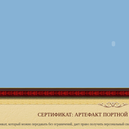
СЕРТИФИКАТ: АРТЕФАКТ ПОРТНОЙ +
икат, который можно передавать без ограничений, дает право получить персональный св