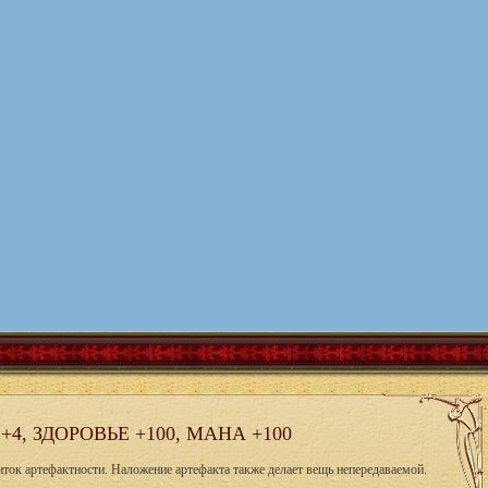
4, ЗДОРОВЬЕ +100, МАНА +100
иток артефактности. Наложение артефакта также делает вещь непередаваемой.