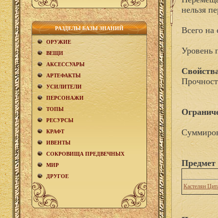
нельзя пе
РАЗДЕЛЫ БАЗЫ ЗНАНИЙ
Всего на 
ОРУЖИЕ
Уровень 
ВЕЩИ
АКCЕСCУАРЫ
Свойства
АРТЕФАКТЫ
Прочност
УСИЛИТЕЛИ
ПЕРСОНАЖИ
ТОПЫ
Огранич
РЕСУРСЫ
Суммиров
КРАФТ
ИВЕНТЫ
СОКРОВИЩА ПРЕДВЕЧНЫХ
Предмет 
МИР
ДРУГОЕ
Кастелян Цит