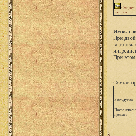
Смертел
выстрел
Использ
При двой
выстрела
ингредие
При этом
Состав п
Расходуется
После исполь
предмет