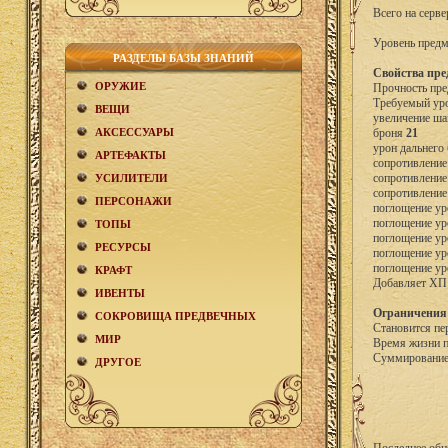
Всего на серве
Уровень предм
РАЗДЕЛЫ БАЗЫ ЗНАНИЙ
Свойства пре
ОРУЖИЕ
Прочность пре
Требуемый уро
ВЕЩИ
увеличение ша
АКCЕСCУАРЫ
броня
21
урон дальнего
АРТЕФАКТЫ
сопротивление
сопротивление
УСИЛИТЕЛИ
сопротивление
ПЕРСОНАЖИ
поглощение ур
поглощение ур
ТОПЫ
поглощение ур
РЕСУРСЫ
поглощение ур
поглощение ур
КРАФТ
Добавляет Х
ИВЕНТЫ
Ограничения
СОКРОВИЩА ПРЕДВЕЧНЫХ
Становится пе
МИР
Время жизни 
Суммирование 
ДРУГОЕ