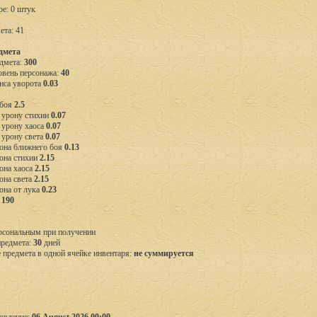
ре: 0 штук
ета: 41
дмета
дмета:
300
вень персонажа:
40
нса уворота
0.03
 боя
2.5
 урону стихии
0.07
 урону хаоса
0.07
 урону света
0.07
она ближнего боя
0.13
она стихии
2.15
она хаоса
2.15
она света
2.15
она от лука
0.23
П
190
рсональным при получении
предмета:
30
дней
предмета в одной ячейке инвентаря:
не суммируется