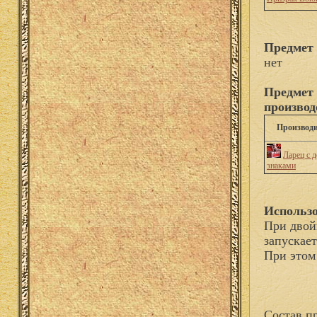
Предмет 
нет
Предмет 
производ
Производ
Ларец с 
знаками
Использо
При двой
запускае
При этом
Состав п