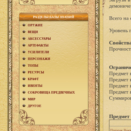
демониче
РАЗДЕЛЫ БАЗЫ ЗНАНИЙ
Всего на 
ОРУЖИЕ
Уровень 
ВЕЩИ
АКCЕСCУАРЫ
Свойства
АРТЕФАКТЫ
Прочност
УСИЛИТЕЛИ
ПЕРСОНАЖИ
ТОПЫ
Огранич
РЕСУРСЫ
Предмет 
Предмет 
КРАФТ
Предмет 
ИВЕНТЫ
Предмет 
СОКРОВИЩА ПРЕДВЕЧНЫХ
Суммиров
МИР
ДРУГОЕ
Предмет 
Призрак Воющ