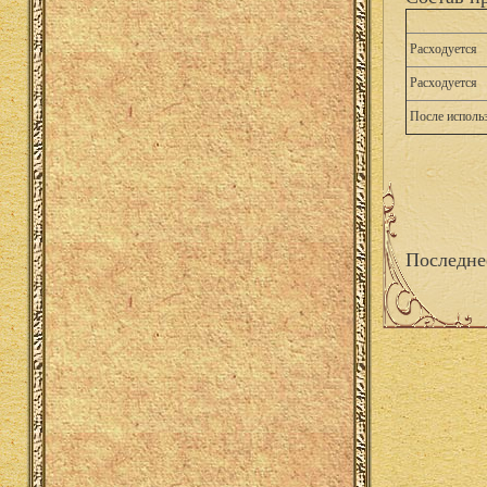
Расходуется
Расходуется
После исполь
Последне