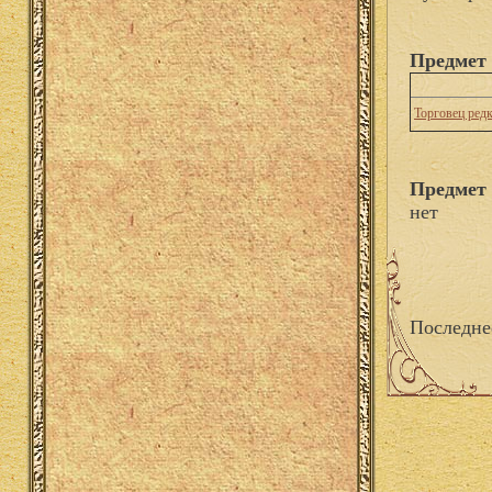
Предмет 
Торговец ред
Предмет 
нет
Последне