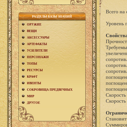
Всего на 
РАЗДЕЛЫ БАЗЫ ЗНАНИЙ
Уровень 
ОРУЖИЕ
ВЕЩИ
Свойства
АКCЕСCУАРЫ
Прочност
АРТЕФАКТЫ
Требуемы
УСИЛИТЕЛИ
увеличен
ПЕРСОНАЖИ
сопротив
ТОПЫ
сопротив
РЕСУРСЫ
сопротив
поглощен
КРАФТ
поглощен
ИВЕНТЫ
поглощен
СОКРОВИЩА ПРЕДВЕЧНЫХ
Скорость
МИР
Скорость
ДРУГОЕ
Огранич
Становит
Суммиров