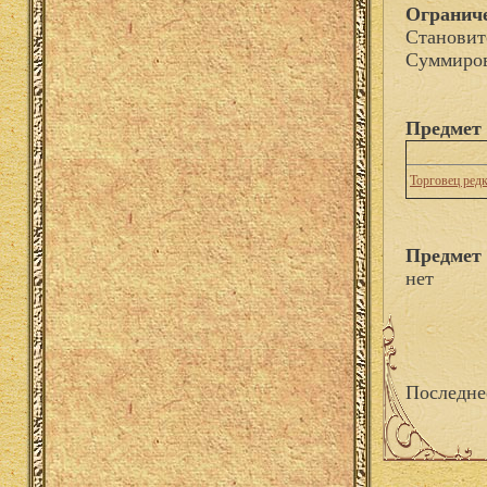
Огранич
Становит
Суммиров
Предмет 
Торговец ред
Предмет 
нет
Последне