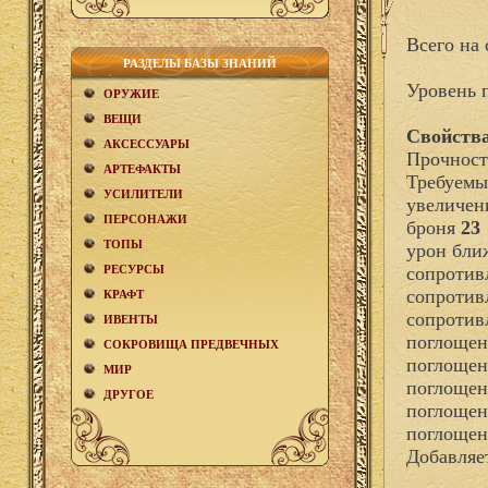
Всего на 
РАЗДЕЛЫ БАЗЫ ЗНАНИЙ
Уровень 
ОРУЖИЕ
ВЕЩИ
Свойства
АКCЕСCУАРЫ
Прочност
АРТЕФАКТЫ
Требуемы
УСИЛИТЕЛИ
увеличен
ПЕРСОНАЖИ
броня
23
ТОПЫ
урон бли
РЕСУРСЫ
сопротив
сопротив
КРАФТ
сопротив
ИВЕНТЫ
поглощен
СОКРОВИЩА ПРЕДВЕЧНЫХ
поглощен
МИР
поглощен
ДРУГОЕ
поглощен
поглощен
Добавля