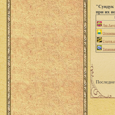
"Сундук 
при их и
Дар Аму
Огромны
Сундук 
Титанова
Последне