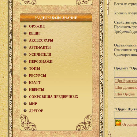
Всего на серве
Уровень предм
РАЗДЕЛЫ БАЗЫ ЗНАНИЙ
Свойства пре
ОРУЖИЕ
Прочность пре
Требуемый уро
ВЕЩИ
АКCЕСCУАРЫ
Ограничения
АРТЕФАКТЫ
Становится пе
Суммирование 
УСИЛИТЕЛИ
ПЕРСОНАЖИ
Предмет "Орд
ТОПЫ
РЕСУРСЫ
Щит Братства
КРАФТ
Щит Доминио
ИВЕНТЫ
Щит Ордена
СОКРОВИЩА ПРЕДВЕЧНЫХ
МИР
"Орден Щита"
ДРУГОЕ
Огромная