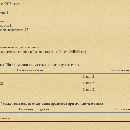
ре: 69231 штук
ета: 1
дмета
дмета:
1
вень персонажа:
25
рсональным при получении
предмета в одной ячейке инвентаря: не более
2000000
штук
ен Щита" можно получить как награду в квестах:
Название квеста
Количество
1, или 2
на
1, или 2
1, или 2
 может выпасть из следующих предметов при их использовании:
Название предмета
Количест
1
 тыква