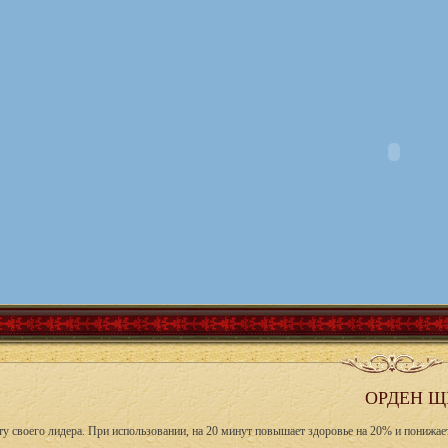
ОРДЕН Щ
ту своего лидера. При использовании, на 20 минут повышает здоровье на 20% и понижа