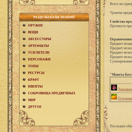
Всего на серве
Уровень предм
РАЗДЕЛЫ БАЗЫ ЗНАНИЙ
Свойства пре
ОРУЖИЕ
Прочность пре
ВЕЩИ
АКCЕСCУАРЫ
Ограничения
Предмет нелья
АРТЕФАКТЫ
Предмет нельз
Предмет нельз
УСИЛИТЕЛИ
Предмет нельз
ПЕРСОНАЖИ
Суммирование 
ТОПЫ
РЕСУРСЫ
"Монета Бесс
КРАФТ
ИВЕНТЫ
Демониче
СОКРОВИЩА ПРЕДВЕЧНЫХ
Огромная
МИР
ДРУГОЕ
Последнее обн