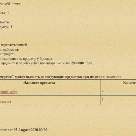
ре: 4681 штук
ета: 0
дмета
дмета:
1
 переслать почтой
я выбросить
я продать
я выставить на продажу у брокера
предмета в одной ячейке инвентаря: не более
2000000
штук
мертия" может выпасть из следующих предметов при их использовании:
Название предмета
Количе
5
ский набор
1
 тыква
овление:
05 August 2026 00:00