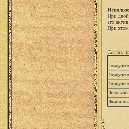
Использо
При двой
его акти
При этом
Состав п
Расходуется 
Расходуется 
Расходуется 
Используется 
После исполь