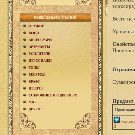
эликсира
РАЗДЕЛЫ БАЗЫ ЗНАНИЙ
Всего на 
ОРУЖИЕ
Уровень 
ВЕЩИ
АКCЕСCУАРЫ
Свойства
АРТЕФАКТЫ
Прочност
УСИЛИТЕЛИ
ПЕРСОНАЖИ
ТОПЫ
Огранич
РЕСУРСЫ
Суммиров
КРАФТ
ИВЕНТЫ
СОКРОВИЩА ПРЕДВЕЧНЫХ
Предмет 
МИР
ДРУГОЕ
Производим
Реакция 
II