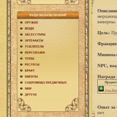
Описани
РАЗДЕЛЫ БАЗЫ ЗНАНИЙ
мерцающи
виверны.
ОРУЖИЕ
ВЕЩИ
Цель:
Пр
АКCЕСCУАРЫ
АРТЕФАКТЫ
Фракция
УСИЛИТЕЛИ
ПЕРСОНАЖИ
Минимал
ТОПЫ
РЕСУРСЫ
NPC, вы
КРАФТ
Награда 
ИВЕНТЫ
Предмет
СОКРОВИЩА ПРЕДВЕЧНЫХ
МИР
Аура Вив
ДРУГОЕ
Опыт за 
нет