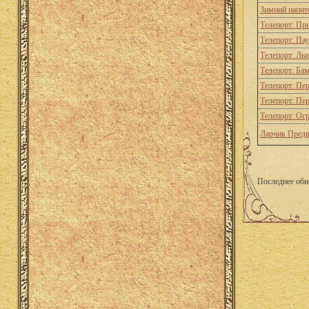
Зимний напит
Телепорт: Пр
Телепорт: Па
Телепорт: Лы
Телепорт: Ба
Телепорт: Пе
Телепорт: Пе
Телепорт: Огр
Ларчик Пред
Последнее обн