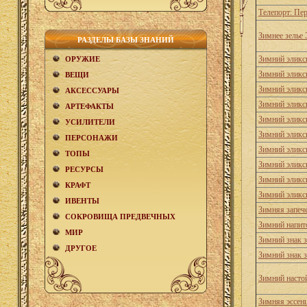
Телепорт: Пе
Зимнее зелье 
РАЗДЕЛЫ БАЗЫ ЗНАНИЙ
Зимний эликс
ОРУЖИЕ
Зимний эликс
ВЕЩИ
Зимний эликс
АКCЕСCУАРЫ
Зимний эликси
АРТЕФАКТЫ
Зимний эликс
УСИЛИТЕЛИ
Зимний эликси
ПЕРСОНАЖИ
Зимний эликс
ТОПЫ
Зимний эликс
РЕСУРСЫ
Зимний эликси
КРАФТ
Зимний эликс
ИВЕНТЫ
Зимняя запеч
СОКРОВИЩА ПРЕДВЕЧНЫХ
Зимний напит
МИР
Зимний знак 
ДРУГОЕ
Зимний знак 
Зимний насто
Зимняя эссен