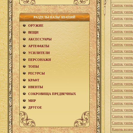
Свиток умень
Свиток умень
РАЗДЕЛЫ БАЗЫ ЗНАНИЙ
Свиток умень
Свиток умень
ОРУЖИЕ
Свиток умень
ВЕЩИ
Свиток умень
АКCЕСCУАРЫ
Свиток умень
АРТЕФАКТЫ
Свиток умень
УСИЛИТЕЛИ
Свиток умень
ПЕРСОНАЖИ
Свиток умень
ТОПЫ
Свиток умень
РЕСУРСЫ
Свиток умень
КРАФТ
Свиток умень
ИВЕНТЫ
Свиток умень
СОКРОВИЩА ПРЕДВЕЧНЫХ
Свиток умень
МИР
Свиток умень
ДРУГОЕ
Свиток умень
Свиток умень
Свиток умень
Камень возвр