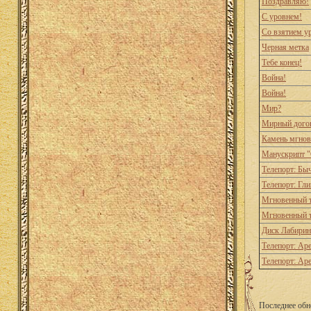
Поздравляю!
С уровнем!
Со взятием у
Черная метка
Тебе конец!
Война!
Война!
Мир?
Мирный дого
Камень мгнов
Манускрипт "
Телепорт: Бы
Телепорт: Гл
Мгновенный т
Мгновенный т
Диск Лабирин
Телепорт: Ар
Телепорт: Ар
Последнее обн