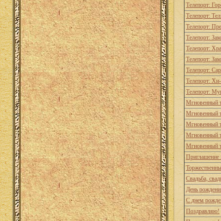
Телепорт: Го
Телепорт: Те
Телепорт: Пр
Телепорт: За
Телепорт: Хр
Телепорт: За
Телепорт: Сар
Телепорт: Хи
Телепорт: Му
Мгновенный т
Мгновенный т
Мгновенный т
Мгновенный т
Мгновенный т
Приглашение 
Торжественны
Свадьба, свад
День рождени
С днем рожде
Поздравляю!