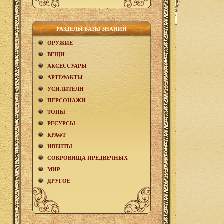
РАЗДЕЛЫ БАЗЫ ЗНАНИЙ
ОРУЖИЕ
ВЕЩИ
АКCЕСCУАРЫ
АРТЕФАКТЫ
УСИЛИТЕЛИ
ПЕРСОНАЖИ
ТОПЫ
РЕСУРСЫ
КРАФТ
ИВЕНТЫ
СОКРОВИЩА ПРЕДВЕЧНЫХ
МИР
ДРУГОЕ